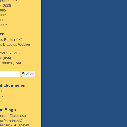
ember 2005
st 2005
2005
 2005
2005
 2005
ien
es-Radio
(114)
te Diabetes-Weblog
chten
(9.348)
te
(856)
e zählen
(164)
d abonnieren
.3
92
0
te Blogs
putzt – Diabetesblog
s Mine (engl.)
 mit Typ-1-Diabetes