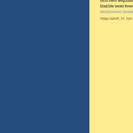
nicht mehr wegzude
DiabSite bietet Ihne
Medizinische Gerät
Helga Uphoff, 14. Juni