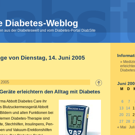
e Diabetes-Weblog
nen aus der Diabeteswelt und vom Diabetes-Portal DiabSite
Informa
äge von Dienstag, 14. Juni 2005
Medizi
erleichte
Diabetes
i 2005
Juni 200
M
D
Geräte erleichtern den Alltag mit Diabetes
Firma Abbott Diabetes Care ihr
6
7
as Blutzuckermessgerät Abbott
13
14
1
Bildern und allen Funktionen bei
20
21
2
dernen Diabetes-Therapie sind
27
28
2
e, Stechhilfen, Insulinpens, Pen-
« Mai
Juli
pen und Vakuum-Erektionshilfen