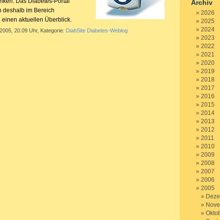
nken. Das Diabetes-Portal
Archiv
n deshalb im Bereich
2026
e
einen aktuellen Überblick.
2025
2024
 2005, 20.09 Uhr, Kategorie:
DiabSite Diabetes-Weblog
2023
2022
2021
2020
2019
2018
2017
2016
2015
2014
2013
2012
2011
2010
2009
2008
2007
2006
2005
Deze
Nove
Okto