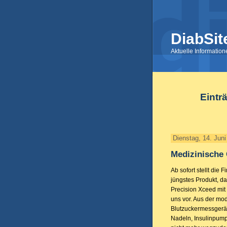
DiabSit
Aktuelle Informatio
Eintr
Dienstag, 14. Jun
Medizinische 
Ab sofort stellt die 
jüngstes Produkt, d
Precision Xceed mit 
uns vor. Aus der mo
Blutzuckermessgerät
Nadeln, Insulinpum