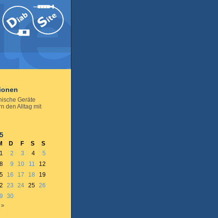
tionen
nische Geräte
rn den Alltag mit
5
M
D
F
S
S
1
2
3
4
5
8
9
10
11
12
5
16
17
18
19
2
23
24
25
26
9
30
 »