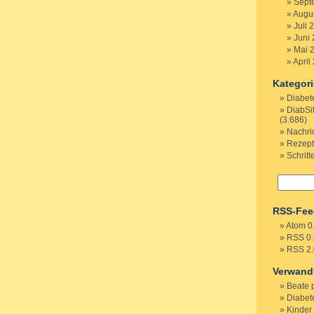
Sept
Augu
Juli 
Juni
Mai 
April
Kategor
Diabet
DiabSi
(3.686)
Nachri
Rezep
Schritt
RSS-Fee
Atom 0
RSS 0.
RSS 2.
Verwand
Beate 
Diabete
Kinder