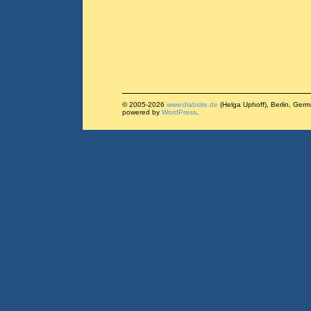
© 2005-2026
www.diabsite.de
(Helga Uphoff), Berlin, Ger
powered by
WordPress
.