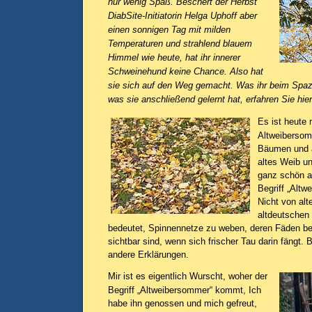
nur wenig Spaß. Beschert der Herbst
DiabSite-Initiatorin Helga Uphoff aber
einen sonnigen Tag mit milden
Temperaturen und strahlend blauem
Himmel wie heute, hat ihr innerer
Schweinehund keine Chance. Also hat
sie sich auf den Weg gemacht. Was ihr beim Spazi
was sie anschließend gelernt hat, erfahren Sie hier
Es ist heute
Altweibersom
Bäumen und a
altes Weib u
ganz schön a
Begriff „Altw
Nicht von al
altdeutschen
bedeutet, Spinnennetze zu weben, deren Fäden be
sichtbar sind, wenn sich frischer Tau darin fängt. 
andere Erklärungen.
Mir ist es eigentlich Wurscht, woher der
Begriff „Altweibersommer“ kommt, Ich
habe ihn genossen und mich gefreut,