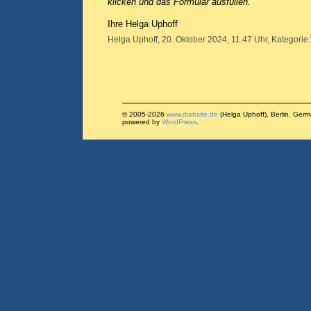
klicken und das Formular ausfüllen.
Ihre Helga Uphoff
Helga Uphoff, 20. Oktober 2024, 11.47 Uhr, Kategorie
© 2005-2026
www.diabsite.de
(Helga Uphoff), Berlin, Ger
powered by
WordPress
.