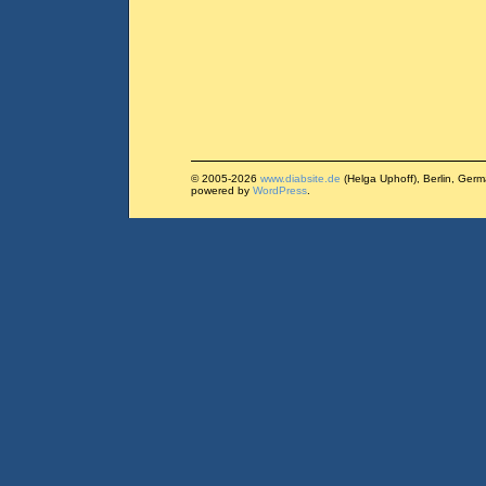
© 2005-2026
www.diabsite.de
(Helga Uphoff), Berlin, Ger
powered by
WordPress
.