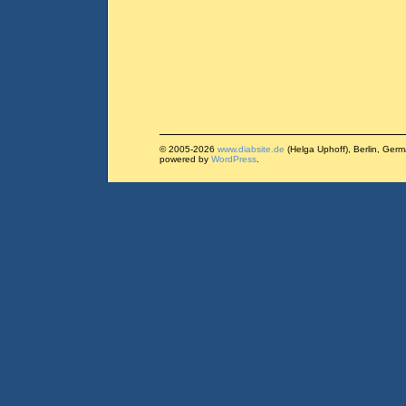
© 2005-2026
www.diabsite.de
(Helga Uphoff), Berlin, Ger
powered by
WordPress
.