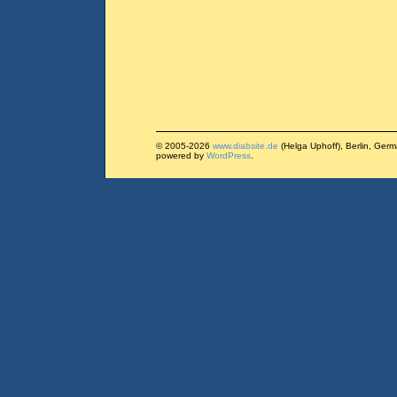
© 2005-2026
www.diabsite.de
(Helga Uphoff), Berlin, Ger
powered by
WordPress
.