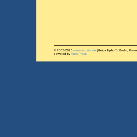
© 2005-2026
www.diabsite.de
(Helga Uphoff), Berlin, Ger
powered by
WordPress
.