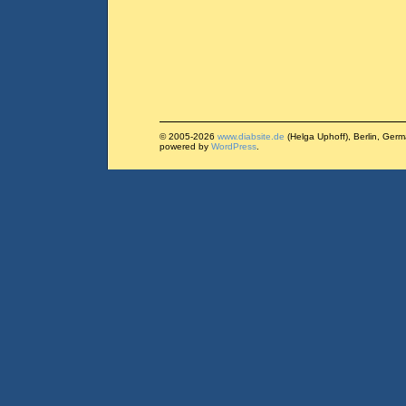
© 2005-2026
www.diabsite.de
(Helga Uphoff), Berlin, Ger
powered by
WordPress
.