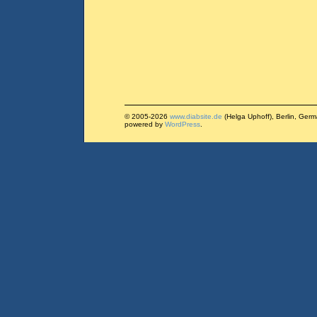
© 2005-2026
www.diabsite.de
(Helga Uphoff), Berlin, Ger
powered by
WordPress
.