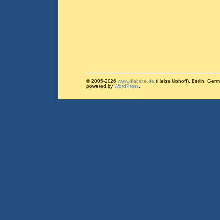
© 2005-2026
www.diabsite.de
(Helga Uphoff), Berlin, Ger
powered by
WordPress
.