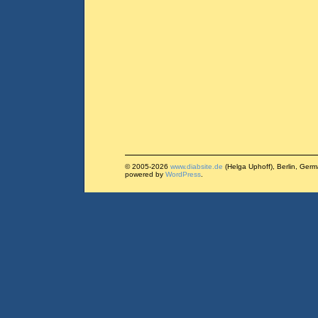
© 2005-2026
www.diabsite.de
(Helga Uphoff), Berlin, Ger
powered by
WordPress
.