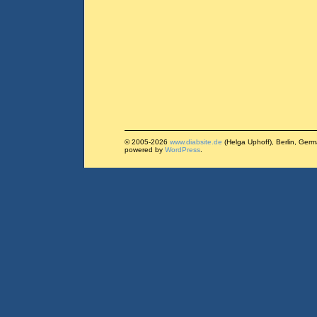
© 2005-2026
www.diabsite.de
(Helga Uphoff), Berlin, Ger
powered by
WordPress
.