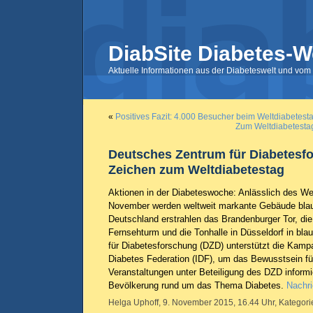
DiabSite Diabetes-W
Aktuelle Informationen aus der Diabeteswelt und vom 
«
Positives Fazit: 4.000 Besucher beim Weltdiabetest
Zum Weltdiabetestag
Deutsches Zentrum für Diabetesfo
Zeichen zum Weltdiabetestag
Aktionen in der Diabeteswoche: Anlässlich des We
November werden weltweit markante Gebäude blau
Deutschland erstrahlen das Brandenburger Tor, di
Fernsehturm und die Tonhalle in Düsseldorf in bl
für Diabetesforschung (DZD) unterstützt die Kampa
Diabetes Federation (IDF), um das Bewusstsein fü
Veranstaltungen unter Beteiligung des DZD informi
Bevölkerung rund um das Thema Diabetes.
Nachri
Helga Uphoff, 9. November 2015, 16.44 Uhr, Kategori