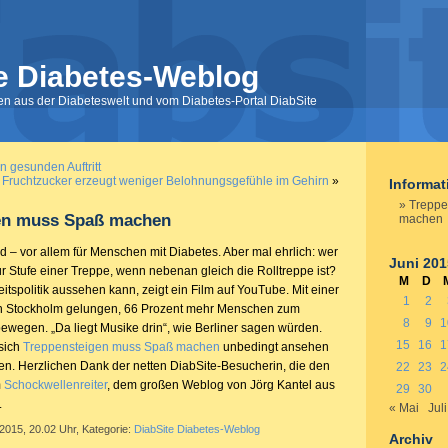
e Diabetes-Weblog
nen aus der Diabeteswelt und vom Diabetes-Portal DiabSite
n gesunden Auftritt
Fruchtzucker erzeugt weniger Belohnungsgefühle im Gehirn
»
Informa
Treppe
en muss Spaß machen
machen
 – vor allem für Menschen mit Diabetes. Aber mal ehrlich: wer
Juni 201
r Stufe einer Treppe, wenn nebenan gleich die Rolltreppe ist?
M
D
tspolitik aussehen kann, zeigt ein Film auf YouTube. Mit einer
1
2
es in Stockholm gelungen, 66 Prozent mehr Menschen zum
8
9
1
ewegen. „Da liegt Musike drin“, wie Berliner sagen würden.
15
16
1
 sich
Treppensteigen muss Spaß machen
unbedingt ansehen
en. Herzlichen Dank der netten DiabSite-Besucherin, die den
22
23
2
m
Schockwellenreiter
, dem großen Weblog von Jörg Kantel aus
29
30
.
« Mai
Juli
 2015, 20.02 Uhr, Kategorie:
DiabSite Diabetes-Weblog
Archiv