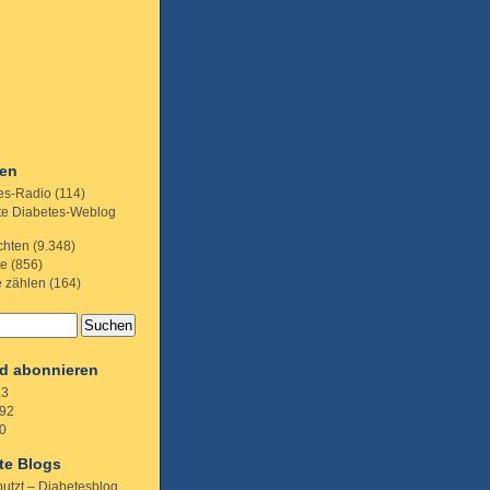
ien
es-Radio
(114)
te Diabetes-Weblog
chten
(9.348)
te
(856)
e zählen
(164)
d abonnieren
.3
92
0
te Blogs
putzt – Diabetesblog