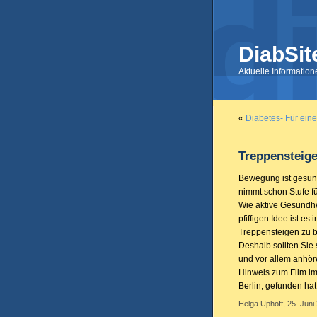
DiabSit
Aktuelle Informatio
«
Diabetes- Für eine
Treppensteig
Bewegung ist gesund
nimmt schon Stufe fü
Wie aktive Gesundhei
pfiffigen Idee ist 
Treppensteigen zu b
Deshalb sollten Sie
und vor allem anhör
Hinweis zum Film i
Berlin, gefunden hat
Helga Uphoff, 25. Juni