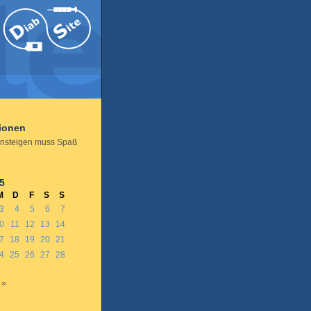
tionen
nsteigen muss Spaß
5
M
D
F
S
S
3
4
5
6
7
0
11
12
13
14
7
18
19
20
21
4
25
26
27
28
 »