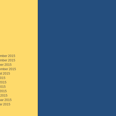
mber 2015
mber 2015
ber 2015
ember 2015
st 2015
2015
 2015
2015
 2015
 2015
uar 2015
ar 2015