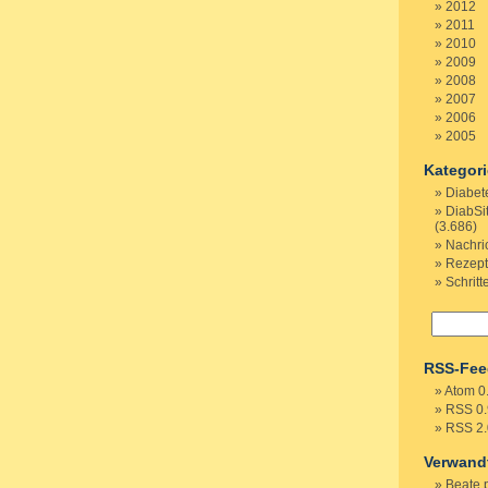
2012
2011
2010
2009
2008
2007
2006
2005
Kategor
Diabet
DiabSi
(3.686)
Nachri
Rezep
Schritt
RSS-Fee
Atom 0
RSS 0.
RSS 2.
Verwand
Beate 