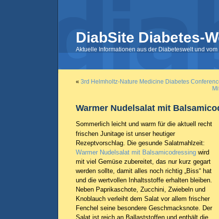
DiabSite Diabetes-W
Aktuelle Informationen aus der Diabeteswelt und vom 
«
3rd Helmholtz-Nature Medicine Diabetes Conferen
Mi
Warmer Nudelsalat mit Balsamico
Sommerlich leicht und warm für die aktuell recht
frischen Junitage ist unser heutiger
Rezeptvorschlag. Die gesunde Salatmahlzeit:
Warmer Nudelsalat mit Balsamicodressing
wird
mit viel Gemüse zubereitet, das nur kurz gegart
werden sollte, damit alles noch richtig „Biss“ hat
und die wertvollen Inhaltsstoffe erhalten bleiben.
Neben Paprikaschote, Zucchini, Zwiebeln und
Knoblauch verleiht dem Salat vor allem frischer
Fenchel seine besondere Geschmacksnote. Der
Salat ist reich an Ballaststoffen und enthält die