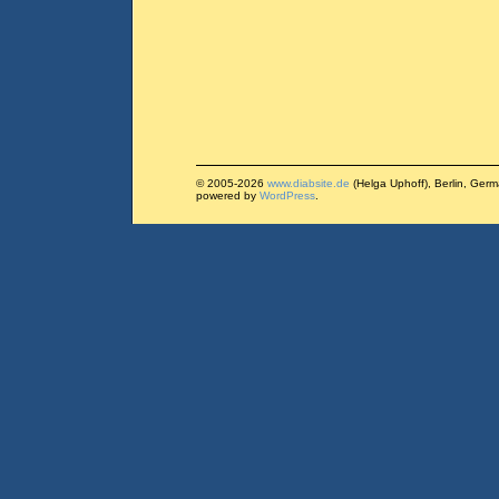
© 2005-2026
www.diabsite.de
(Helga Uphoff), Berlin, Ger
powered by
WordPress
.