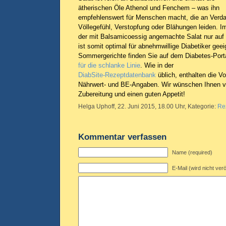
ätherischen Öle Athenol und Fenchem – was ihn
empfehlenswert für Menschen macht, die an Verd
Völlegefühl, Verstopfung oder Blähungen leiden. Im
der mit Balsamicoessig angemachte Salat nur auf 
ist somit optimal für abnehmwillige Diabetiker geei
Sommergerichte finden Sie auf dem Diabetes-Porta
für die schlanke Linie
. Wie in der
DiabSite-Rezeptdatenbank
üblich, enthalten die Vo
Nährwert- und BE-Angaben. Wir wünschen Ihnen vi
Zubereitung und einen guten Appetit!
Helga Uphoff, 22. Juni 2015, 18.00 Uhr, Kategorie:
Re
Kommentar verfassen
Name (required)
E-Mail (wird nicht verö