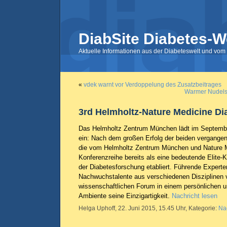
DiabSite Diabetes-W
Aktuelle Informationen aus der Diabeteswelt und vom 
«
vdek warnt vor Verdoppelung des Zusatzbeitrages
Warmer Nudelsa
3rd Helmholtz-Nature Medicine Di
Das Helmholtz Zentrum München lädt im Septembe
ein: Nach dem großen Erfolg der beiden vergange
die vom Helmholtz Zentrum München und Nature Med
Konferenzreihe bereits als eine bedeutende Elite-
der Diabetesforschung etabliert. Führende Expert
Nachwuchstalente aus verschiedenen Disziplinen 
wissenschaftlichen Forum in einem persönlichen 
Ambiente seine Einzigartigkeit.
Nachricht lesen
Helga Uphoff, 22. Juni 2015, 15.45 Uhr, Kategorie:
Na