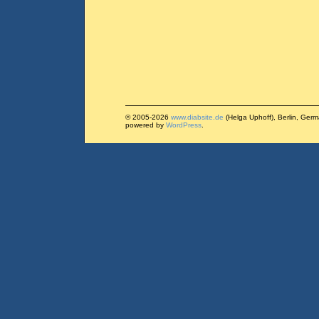
© 2005-2026
www.diabsite.de
(Helga Uphoff), Berlin, Ger
powered by
WordPress
.