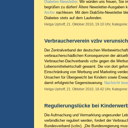
Diabetes-Newsletter
. Wir würden uns freuen, Sie 
begrüßen zu dürfen! Ältere Newsletter-Ausgaben 
Archiv
nachlesen. Mit dem DiabSite-Newsletter bl
Diabetes stets auf dem Laufenden.
Helga Uphoff, 21. Oktober 2010, 19.10 Uhr, Kategorie
Verbraucherverein vzbv verunsic
Der Zentralverband der deutschen Werbewirtschaf
verbraucherschädlichen Konsequenzen der aktue
Verbraucher-Dachverbands vzbv gegen die Werbu
Lebensmittelwirtschaft gewarnt. Die von dort gefor
Einschränkung von Werbung und Marketing verdeck
Ursachen für Übergewicht bei Kindern sowie Erw
damit erfolgreiche Gegensteuerung.
Nachricht les
Helga Uphoff, 21. Oktober 2010, 18.42 Uhr, Kategorie
Regulierungslücke bei Kinderwer
Die Aufmachung und Vermarktung ungesunder Leb
verbindlicher reguliert werden, fordert der Verbrauc
Bundesverband (vzbv). „Die Bundesregierung muss