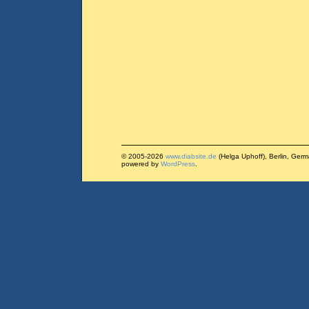
© 2005-2026
www.diabsite.de
(Helga Uphoff), Berlin, Ger
powered by
WordPress
.