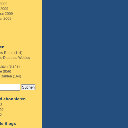
 2009
 2009
uar 2009
ar 2009
ien
es-Radio
(114)
te Diabetes-Weblog
chten
(9.348)
te
(856)
e zählen
(164)
d abonnieren
.3
92
0
te Blogs