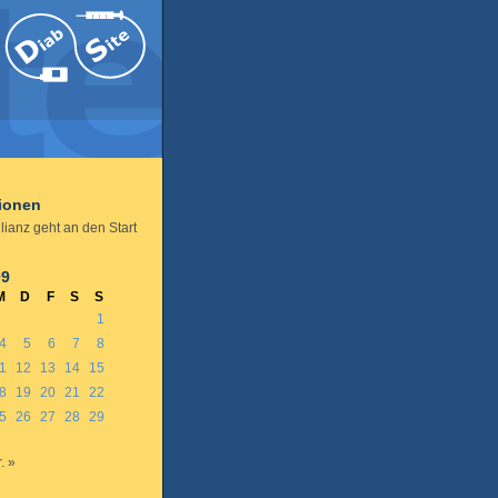
tionen
lianz geht an den Start
09
M
D
F
S
S
1
4
5
6
7
8
1
12
13
14
15
8
19
20
21
22
5
26
27
28
29
. »