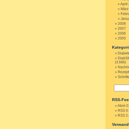
April
März
Febr
Janu
2008
2007
2006
2005
Kategor
Diabet
DiabSi
(3.686)
Nachri
Rezep
Schritt
RSS-Fee
Atom 0
RSS 0.
RSS 2.
Verwand