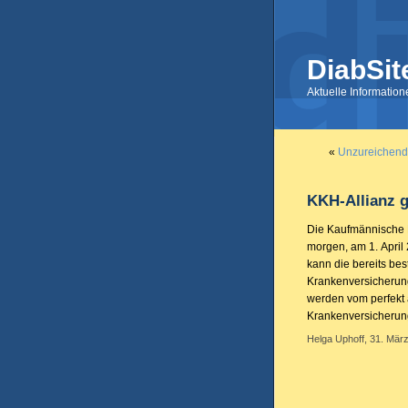
DiabSit
Aktuelle Informatio
«
Unzureichend
KKH-Allianz g
Die Kaufmännische 
morgen, am 1. Apri
kann die bereits be
Krankenversicherung 
werden vom perfekt 
Krankenversicherung
Helga Uphoff, 31. März