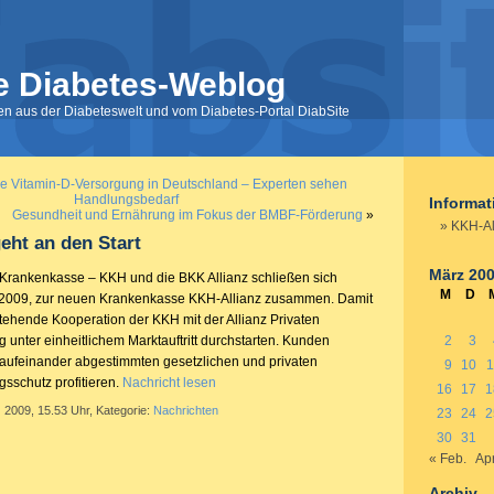
e Diabetes-Weblog
nen aus der Diabeteswelt und vom Diabetes-Portal DiabSite
e Vitamin-D-Versorgung in Deutschland – Experten sehen
Handlungsbedarf
Informa
Gesundheit und Ernährung im Fokus der BMBF-Förderung
»
KKH-Al
eht an den Start
März 20
Krankenkasse – KKH und die BKK Allianz schließen sich
M
D
l 2009, zur neuen Krankenkasse KKH-Allianz zusammen. Damit
stehende Kooperation der KKH mit der Allianz Privaten
unter einheitlichem Marktauftritt durchstarten. Kunden
2
3
aufeinander abgestimmten gesetzlichen und privaten
9
10
1
sschutz profitieren.
Nachricht lesen
16
17
1
 2009, 15.53 Uhr, Kategorie:
Nachrichten
23
24
2
30
31
« Feb.
Apr
Archiv