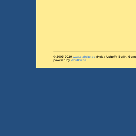
© 2005-2026
www.diabsite.de
(Helga Uphoff), Berlin, Ger
powered by
WordPress
.