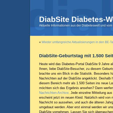
DiabSite Diabetes-W
Aktuelle Informationen aus der Diabeteswelt und vom 
«
Wieder umfangreiche Aktualisierungen in den BE-T
DiabSite-Geburtstag mit 1.500 Sei
Heute wird das Diabetes-Portal DiabSite 9 Jahre alt
Ihnen, liebe DiabSite-Besucher, zu diesem Gebur
brachte uns ein Blick in die Statistik. Besonders h
Nachrichten auf der DiabSite angeklickt. Deshalb
diesem Bereich mehr als 1.500 Seiten ins neue Lay
möchten sich das Ergebnis ansehen? Dann werfen S
Nachrichten-Archive
. Jede einzelne Mitteilung au
erscheint jetzt im neuen Kleid. Natürlich wird von
Nachricht so aussehen, und auch die älteren Jahr
umgebaut werden. Aber erst einmal werden wir uns
DiabSite vornehmen. Lassen Sie sich überraschen