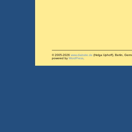
© 2005-2026
www.diabsite.de
(Helga Uphoff), Berlin, Ger
powered by
WordPress
.