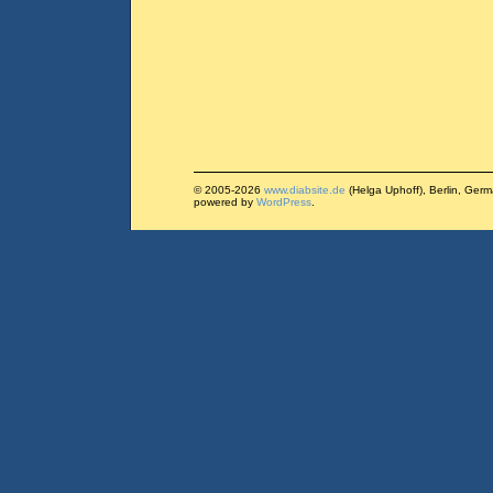
© 2005-2026
www.diabsite.de
(Helga Uphoff), Berlin, Ger
powered by
WordPress
.