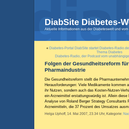
DiabSite Diabetes-W
Aktuelle Informationen aus der Diabeteswelt und vom 
«
Diabetes-Portal DiabSite startet Diabetes-Radio.d
Thema Diabetes
Diabetes-Radio, der Podcast vom unabhängige
Folgen der Gesundheitsreform für
Pharmaindustrie
Die Gesundheitsreform stellt die Pharmaunterneh
Herausforderungen: Viele Medikamente kommen au
ihr Nutzen, sondern auch das Kosten-Nutzen-Verhä
ein Arzneimittel erstattungswürdig ist. Allein diese 
Analyse von Roland Berger
Strategy Consultants
P
Arzneimitteln, die 37 Prozent des Umsatzes aus
Helga Uphoff, 14. Mai 2007, 23.34 Uhr, Kategorie:
Nac