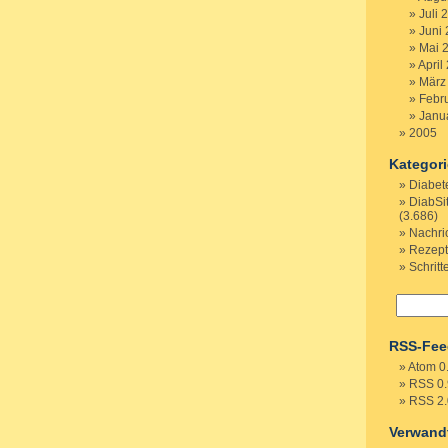
Juli 
Juni
Mai 
April
März
Febr
Janu
2005
Kategor
Diabet
DiabSi
(3.686)
Nachri
Rezep
Schritt
RSS-Fee
Atom 0
RSS 0.
RSS 2.
Verwand