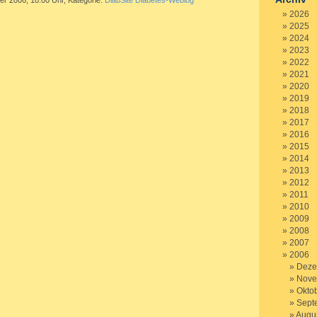
er 2006, 10.00 Uhr, Kategorie:
DiabSite Diabetes-Weblog
2026
2025
2024
2023
2022
2021
2020
2019
2018
2017
2016
2015
2014
2013
2012
2011
2010
2009
2008
2007
2006
Deze
Nove
Okto
Sept
Augu