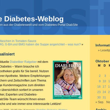
e Diabetes-Weblog
nen aus der Diabeteswelt und vom Diabetes-Portal DiabSite
taschen in Tomaten-Sauce
iG, G-BA und BMG haben die Suppe angerichtet – was nun?
»
Informa
Lesetip
alisiert
Oktober
aktuelle
Diabetiker Ratgeber
mit dem
M
D
-Diabetes – Wann brauche ich
Apotheken gratis für Sie bereit. Nutzen
Ihrer Apotheke. Weitere Empfehlungen
2
3
chern und Zeitschriften zum Thema
9
10
1
ige Kundenmagazine zum direkten
16
17
1
übersichtlich sortiert in unseren
23
24
2
iker, Experten und Diabetes-
30
31
DiabSite-Team wünscht Ihnen einen
« Sep.
No
oche und wie immer eine interessante Lektüre!
Archiv