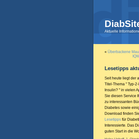
DiabSit
Aktuelle Informatio
«
Überbackene Maul
IQW
Lesetipps aktu
Seit heute liegt der 
Titel-Thema " Typ-2
Insulin? " in vielen 
Sie diesen Service 
zu interessanten Bü
Diabetes sowie ein
Download finden Sie 
Lesetipps
für Diabet
Interessierte. Das 
guten Start in die W