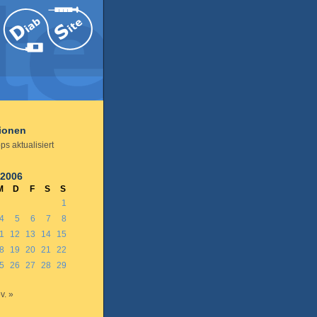
tionen
ps aktualisiert
 2006
M
D
F
S
S
1
4
5
6
7
8
1
12
13
14
15
8
19
20
21
22
5
26
27
28
29
v. »