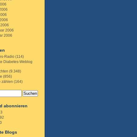
2006
 2006
2006
 2006
 2006
uar 2006
ar 2006
ien
es-Radio
(114)
te Diabetes-Weblog
chten
(9.348)
te
(856)
e zählen
(164)
d abonnieren
.3
92
0
te Blogs