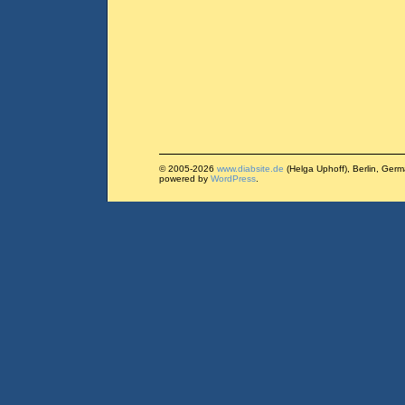
© 2005-2026
www.diabsite.de
(Helga Uphoff), Berlin, Ger
powered by
WordPress
.