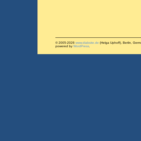
© 2005-2026
www.diabsite.de
(Helga Uphoff), Berlin, Ger
powered by
WordPress
.