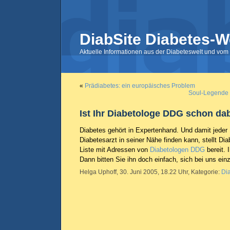
DiabSite Diabetes-W
Aktuelle Informationen aus der Diabeteswelt und vom 
«
Prädiabetes: ein europäisches Problem
Soul-Legende 
Ist Ihr Diabetologe DDG schon da
Diabetes gehört in Expertenhand. Und damit jeder 
Diabetesarzt in seiner Nähe finden kann, stellt Di
Liste mit Adressen von
Diabetologen DDG
bereit. 
Dann bitten Sie ihn doch einfach, sich bei uns ei
Helga Uphoff, 30. Juni 2005, 18.22 Uhr, Kategorie:
Di