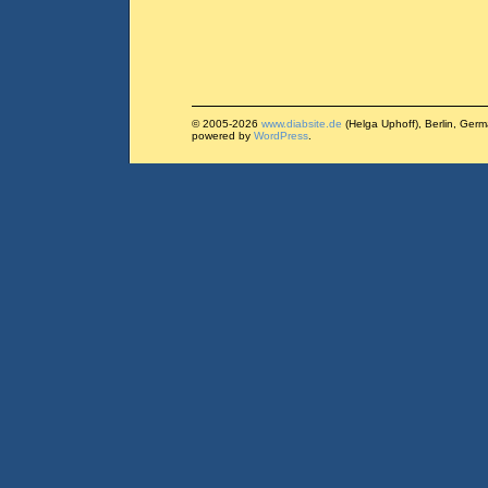
© 2005-2026
www.diabsite.de
(Helga Uphoff), Berlin, Ger
powered by
WordPress
.