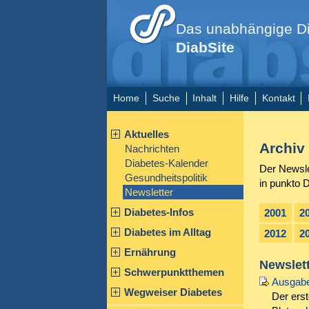
Das unabhängige Di
DiabSite
Home
Suche
Inhalt
Hilfe
Kontakt
Aktuelles
Archiv
Nachrichten
Diabetes-Kalender
Der Newsle
Gesundheitspolitik
in punkto 
Newsletter
Diabetes-Infos
2001
2
Diabetes im Alltag
2012
2
Ernährung
Newslett
Schwerpunktthemen
Ausgabe
Wegweiser Diabetes
Der erst