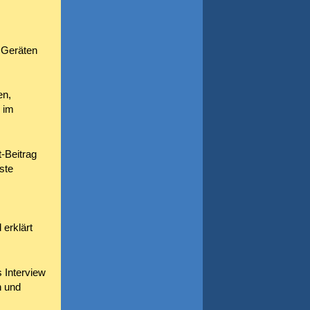
 Geräten
en,
 im
-Beitrag
ste
 erklärt
s Interview
n und