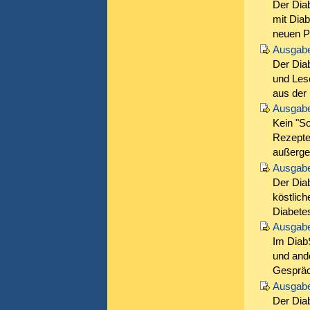
Der Dia
mit Dia
neuen P
Ausgabe
Der Diab
und Les
aus der 
Ausgabe
Kein "S
Rezepten
außerge
Ausgabe
Der Diab
köstlich
Diabete
Ausgabe
Im DiabS
und ande
Gespräc
Ausgabe
Der Diab