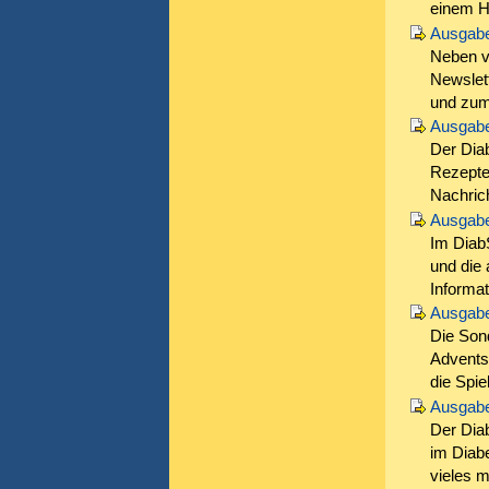
einem Hi
Ausgabe
Neben vi
Newslet
und zum
Ausgabe
Der Diab
Rezepte
Nachric
Ausgabe
Im DiabS
und die 
Informa
Ausgabe
Die Son
Adventsk
die Spie
Ausgabe
Der Diab
im Diab
vieles m