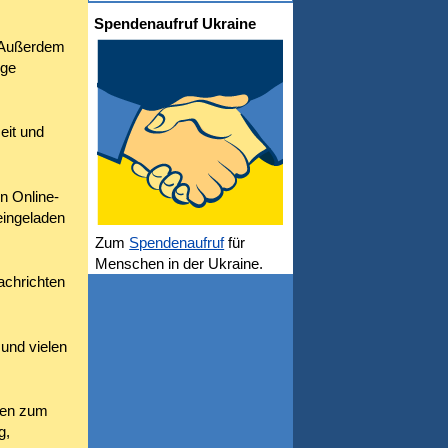
Spendenaufruf Ukraine
. Außerdem
nge
eit und
n Online-
eingeladen
Zum
Spendenaufruf
für
Menschen in der Ukraine.
achrichten
 und vielen
sen zum
g,