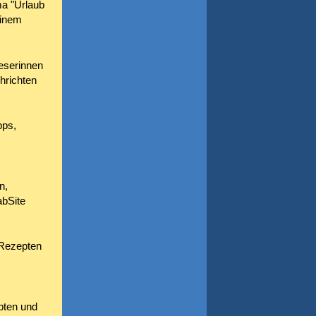
ma "Urlaub
einem
Leserinnen
hrichten
pps,
n,
abSite
 Rezepten
pten und