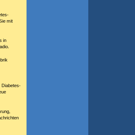
tes-
Sie mit
 in
adio.
brik
m Diabetes-
eue
rung,
achrichten