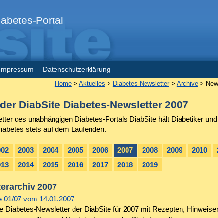
abetes-Portal
Impressum
Datenschutzerklärung
Home
>
Aktuelles
>
Diabetes-Newsletter
>
Archive
> News
 der DiabSite Diabetes-Newsletter 2007
tter des unabhängigen Diabetes-Portals DiabSite hält Diabetiker und
Diabetes stets auf dem Laufenden.
002
2003
2004
2005
2006
2007
2008
2009
2010
013
2014
2015
2016
2017
2018
2019
erarchiv 2007
 01/07 vom 14.01.2007
e Diabetes-Newsletter der DiabSite für 2007 mit Rezepten, Hinweise