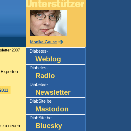
Monika Gause
letter 2007
Diabetes-
Weblog
Diabetes-
 Experten
Radio
Diabetes-
2011
Newsletter
DiabSite bei
Mastodon
DiabSite bei
Bluesky
n zu neuen