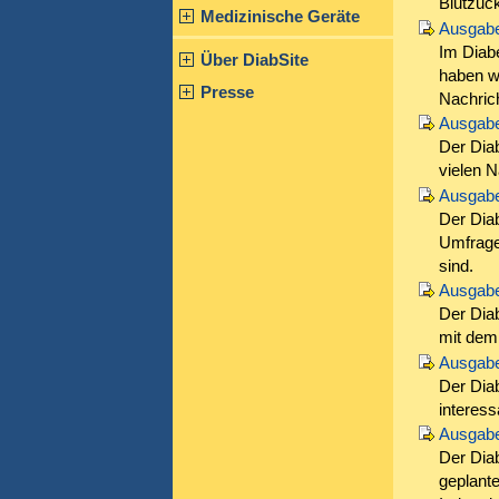
Blutzuc
Medizinische Geräte
Ausgabe
Im Diab
Über DiabSite
haben wi
Presse
Nachric
Ausgabe
Der Dia
vielen N
Ausgabe
Der Diab
Umfrage 
sind.
Ausgabe
Der Dia
mit dem
Ausgabe
Der Diab
interess
Ausgabe
Der Dia
geplant