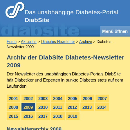
Das unabhängige Diabetes-Portal
DiabSite
Menü öffnen
Home
>
Aktuelles
>
Diabetes-Newsletter
>
Archive
> Diabetes-
Newsletter 2009
Archiv der DiabSite Diabetes-Newsletter
2009
Der Newsletter des unabhängigen Diabetes-Portals DiabSite
hält Diabetiker und Experten in punkto Diabetes stets auf dem
Laufenden.
2001
2002
2003
2004
2005
2006
2007
2008
2009
2010
2011
2012
2013
2014
2015
2016
2017
2018
2019
Newsletterarchiv 2009