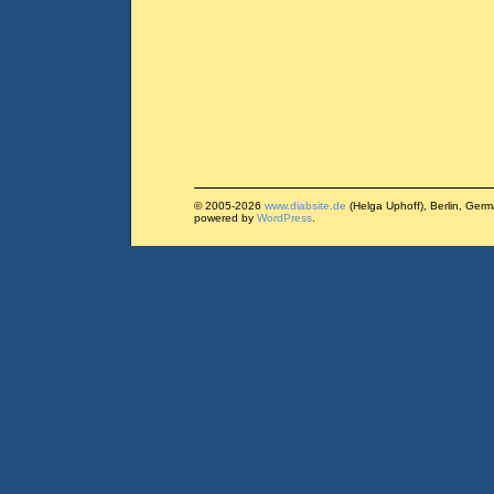
© 2005-2026
www.diabsite.de
(Helga Uphoff), Berlin, Ger
powered by
WordPress
.