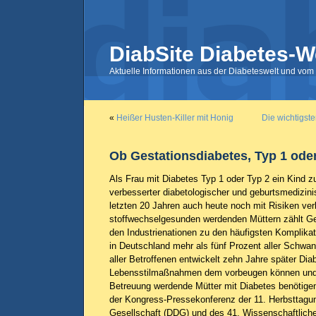
DiabSite Diabetes-W
Aktuelle Informationen aus der Diabeteswelt und vom 
«
Heißer Husten-Killer mit Honig
Die wichtigst
Ob Gestationsdiabetes, Typ 1 ode
Als Frau mit Diabetes Typ 1 oder Typ 2 ein Kind zu
verbesserter diabetologischer und geburtsmedizini
letzten 20 Jahren auch heute noch mit Risiken ver
stoffwechselgesunden werdenden Müttern zählt Ge
den Industrienationen zu den häufigsten Komplika
in Deutschland mehr als fünf Prozent aller Schwang
aller Betroffenen entwickelt zehn Jahre später Di
Lebensstilmaßnahmen dem vorbeugen können und 
Betreuung werdende Mütter mit Diabetes benötigen
der Kongress-Pressekonferenz der 11. Herbsttagu
Gesellschaft (DDG) und des 41. Wissenschaftlich