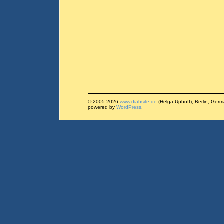
© 2005-2026
www.diabsite.de
(Helga Uphoff), Berlin, Ger
powered by
WordPress
.