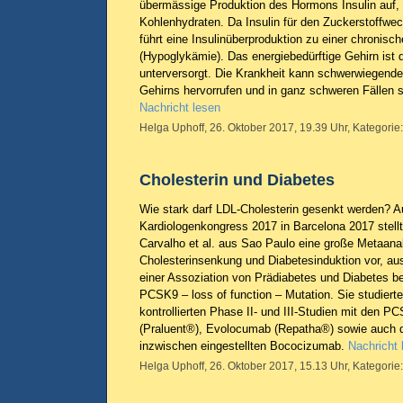
übermässige Produktion des Hormons Insulin auf,
Kohlenhydraten. Da Insulin für den Zuckerstoffwech
führt eine Insulinüberproduktion zu einer chronis
(Hypoglykämie). Das energiebedürftige Gehirn ist 
unterversorgt. Die Krankheit kann schwerwiegend
Gehirns hervorrufen und in ganz schweren Fällen 
Nachricht lesen
Helga Uphoff, 26. Oktober 2017, 19.39 Uhr, Kategorie
Cholesterin und Diabetes
Wie stark darf LDL-Cholesterin gesenkt werden? 
Kardiologenkongress 2017 in Barcelona 2017 stellt
Carvalho et al. aus Sao Paulo eine große Metaana
Cholesterinsenkung und Diabetesinduktion vor, 
einer Assoziation von Prädiabetes und Diabetes be
PCSK9 – loss of function – Mutation. Sie studierte
kontrollierten Phase II- und III-Studien mit den
(Praluent®), Evolocumab (Repatha®) sowie auch 
inzwischen eingestellten Bococizumab.
Nachricht 
Helga Uphoff, 26. Oktober 2017, 15.13 Uhr, Kategorie