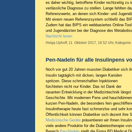
es daher wichtig, betroffene Kinder rechtzeitig zu i
verlässliche Diagnose zu stellen. Lange fehlten 
Referenzwerte, an denen sich Kinder- und Jugendär
Mit einem neuen Referenzsystem schließt das BI
Zudem hat das BIPS ein webbasiertes Online-Tool 
und Jugendärzten bei der Diagnose des Metabolis
Nachricht lesen
Helga Uphoff, 11. Oktober 2017, 18.52 Uhr, Kategorie
Pen-Nadeln für alle Insulinpens v
Noch vor gut 20 Jahren mussten Diabetiker sich ih
Insulin tagtäglich mit dicken, langen Kanülen
spritzen. Diese schmerzhaften Injektionen
fürchteten nicht nur Kinder. Das ist Dank der
rasanten Entwicklung in der Medizintechnik längst
Geschichte. Mit modernen Pens und hauchdünnen
kurzen Pen-Nadeln, die besonders fein geschliffene
Insulintherapie heute fast schmerzlos und sehr kom
Öffentlichkeit können Diabetiker sich dezent ihre S
Medizinische Geräte
präsentieren wir Ihnen Insul
viele andere Produkte für die Diabetestherapie von
Bereich
Pen-Nadeln
stellt die Firma BD Medical D