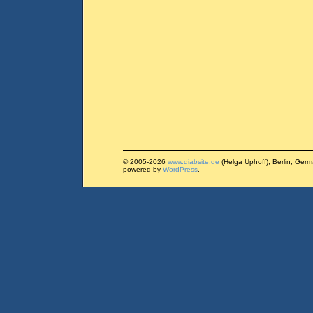
© 2005-2026
www.diabsite.de
(Helga Uphoff), Berlin, Ger
powered by
WordPress
.