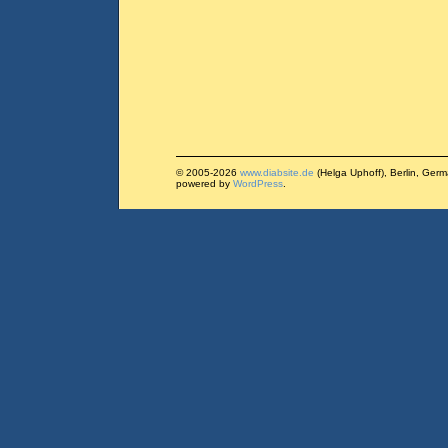
© 2005-2026
www.diabsite.de
(Helga Uphoff), Berlin, Ger
powered by
WordPress
.