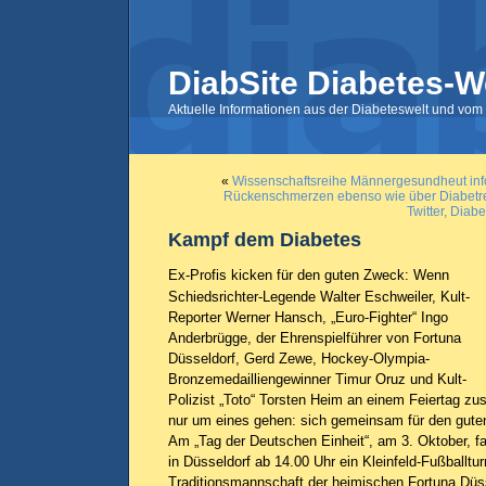
DiabSite Diabetes-W
Aktuelle Informationen aus der Diabeteswelt und vom 
«
Wissenschaftsreihe Männergesundheut info
Rückenschmerzen ebenso wie über Diabetr
Twitter, Dia
Kampf dem Diabetes
Ex-Profis kicken für den guten Zweck: Wenn
Schiedsrichter-Legende Walter Eschweiler, Kult-
Reporter Werner Hansch, „Euro-Fighter“ Ingo
Anderbrügge, der Ehrenspielführer von Fortuna
Düsseldorf, Gerd Zewe, Hockey-Olympia-
Bronzemedailliengewinner Timur Oruz und Kult-
Polizist „Toto“ Torsten Heim an einem Feiertag
nur um eines gehen: sich gemeinsam für den gute
Am „Tag der Deutschen Einheit“, am 3. Oktober, f
in Düsseldorf ab 14.00 Uhr ein Kleinfeld-Fußballtur
Traditionsmannschaft der heimischen Fortuna Düss