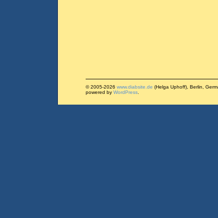
© 2005-2026
www.diabsite.de
(Helga Uphoff), Berlin, Ger
powered by
WordPress
.