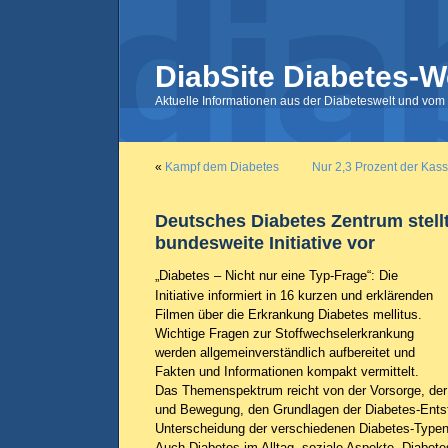
DiabSite Diabetes-W
Aktuelle Informationen aus der Diabeteswelt und vom 
«
Kampf dem Diabetes
Nur 2,3 Prozent der Kas
Deutsches Diabetes Zentrum stell
bundesweite Initiative vor
„Diabetes – Nicht nur eine Typ-Frage“: Die
Initiative informiert in 16 kurzen und erklärenden
Filmen über die Erkrankung Diabetes mellitus.
Wichtige Fragen zur Stoffwechselerkrankung
werden allgemeinverständlich aufbereitet und
Fakten und Informationen kompakt vermittelt.
Das Themenspektrum reicht von der Vorsorge, de
und Bewegung, den Grundlagen der Diabetes-Entst
Unterscheidung der verschiedenen Diabetes-Type
Auch Diabetes im Alltag, soziale Aspekte, Diabete