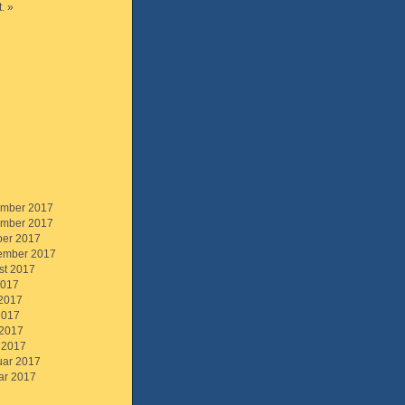
. »
mber 2017
mber 2017
ber 2017
ember 2017
st 2017
2017
 2017
2017
 2017
 2017
uar 2017
ar 2017