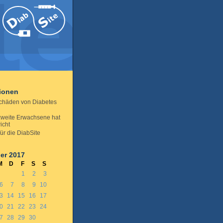
tionen
chäden von Diabetes
zweite Erwachsene hat
icht
für die DiabSite
er 2017
M
D
F
S
S
1
2
3
6
7
8
9
10
3
14
15
16
17
0
21
22
23
24
7
28
29
30