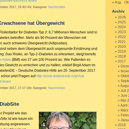
opathie
!
Nachricht lesen
« Aug.
Okt
tember 2017, 18.40 Uhr, Kategorie:
Nachrichten
Archiv
2026
2025
 Erwachsene hat Übergewicht
2024
2023
 Risikofaktor für Diabetes Typ 2: 6,7 Millionen Menschen sind in
2022
betes betroffen. Mehr als 90 Prozent der Menschen mit
2021
n auch schweres Übergewicht (Adipositas).
2020
n sind neben dem Übergewicht auch ungesunde Ernährung und
2019
 Das Risiko, an Typ-2-Diabetes zu erkranken, steigt bereits
2018
-Index
(BMI) von 27 um 100 Prozent an. Wie Patienten es
2017
es Gewicht zu erreichen und zu halten, erklärt Birgit Adam im
Deze
iabetesDE – Deutsche Diabetes-Hilfe am 20. September 2017.
Nove
 schon jetzt Fragen auf
http://www.diabetesde.org/chat
Okto
Sept
t lesen
Augu
tember 2017, 17.17 Uhr, Kategorie:
Nachrichten
Juli 
Juni
Mai 
 DiabSite
April
März
s Projekt wie das
Febr
Site ist wie kaum ein
Janu
tützung angewiesen.
2016