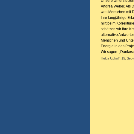
Unsere Unterstützer
Andrea Weber. Als Di
was Menschen mit Di
Ihre langjährige Erf
hilft beim Korrektu
schätzen wir ihre Kr
alternative Antwort
Menschen und Untern
Energie in das Proje
Wir sagen: „Dankes
Helga Uphoff, 15. Sep