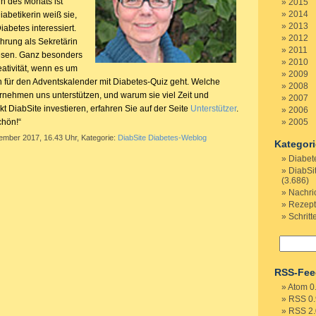
in des Monats ist
2015
2014
abetikerin weiß sie,
2013
abetes interessiert.
2012
ahrung als Sekretärin
2011
rlesen. Ganz besonders
2010
eativität, wenn es um
2009
en für den Adventskalender mit Diabetes-Quiz geht. Welche
2008
ehmen uns unterstützen, und warum sie viel Zeit und
2007
kt DiabSite investieren, erfahren Sie auf der Seite
Unterstützer
.
2006
chön!“
2005
tember 2017, 16.43 Uhr, Kategorie:
DiabSite Diabetes-Weblog
Kategor
Diabet
DiabSi
(3.686)
Nachri
Rezep
Schritt
RSS-Fee
Atom 0
RSS 0.
RSS 2.