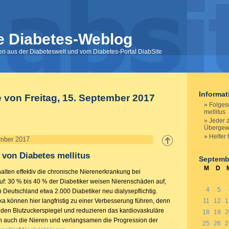
e Diabetes-Weblog
nen aus der Diabeteswelt und vom Diabetes-Portal DiabSite
Informa
e von Freitag, 15. September 2017
Folges
mellitus
Jeder 
Übergew
Helfer 
ember 2017
von Diabetes mellitus
Septemb
M
D
alten effektiv die chronische Nierenerkrankung bei
uf: 30 % bis 40 % der Diabetiker weisen Nierenschäden auf,
4
5
 Deutschland etwa 2.000 Diabetiker neu dialysepflichtig.
a können hier langfristig zu einer Verbesserung führen, denn
11
12
1
r den Blutzuckerspiegel und reduzieren das kardiovaskuläre
18
19
2
en auch die Nieren und verlangsamen die Progression der
25
26
2