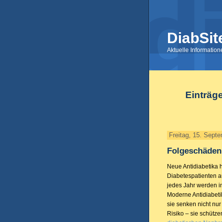
DiabSit
Aktuelle Informatio
Einträg
Freitag, 15. Sept
Folgeschäden 
Neue Antidiabetika h
Diabetespatienten a
jedes Jahr werden in
Moderne Antidiabetik
sie senken nicht nu
Risiko – sie schütz