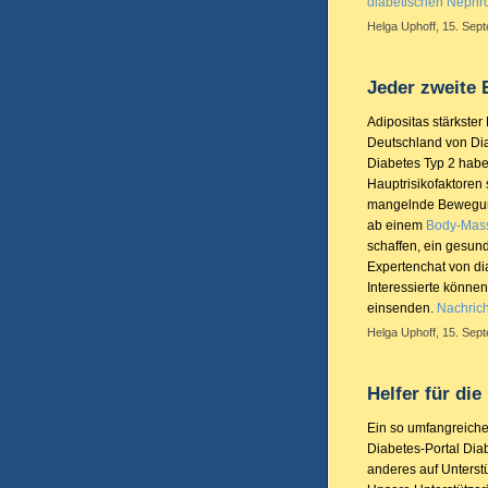
diabetischen Nephr
Helga Uphoff, 15. Sep
Jeder zweite
Adipositas stärkster
Deutschland von Dia
Diabetes Typ 2 habe
Hauptrisikofaktore
mangelnde Bewegung.
ab einem
Body-Mass
schaffen, ein gesund
Expertenchat von d
Interessierte können
einsenden.
Nachrich
Helga Uphoff, 15. Sep
Helfer für die
Ein so umfangreiche
Diabetes-Portal Diab
anderes auf Unters