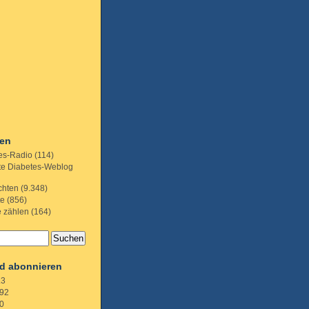
ien
es-Radio
(114)
te Diabetes-Weblog
chten
(9.348)
te
(856)
e zählen
(164)
d abonnieren
.3
92
0