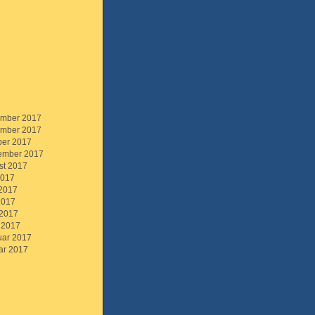
mber 2017
mber 2017
ber 2017
ember 2017
st 2017
2017
 2017
2017
 2017
 2017
uar 2017
ar 2017