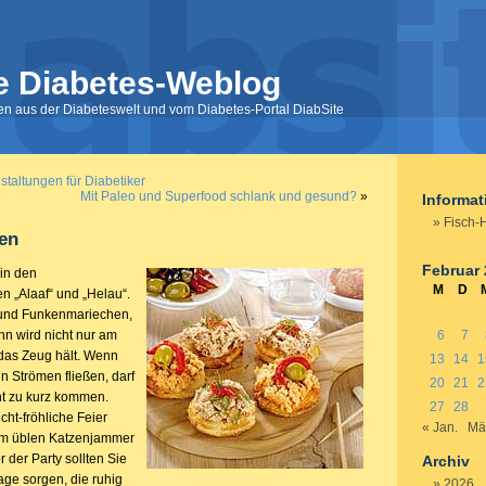
e Diabetes-Weblog
nen aus der Diabeteswelt und vom Diabetes-Portal DiabSite
staltungen für Diabetiker
Mit Paleo und Superfood schlank und gesund?
»
Informa
Fisch-
en
Februar
 in den
M
D
 „Alaaf“ und „Helau“.
 und Funkenmariechen,
ann wird nicht nur am
6
7
 das Zeug hält. Wenn
13
14
1
in Strömen fließen, darf
20
21
2
ht zu kurz kommen.
27
28
cht-fröhliche Feier
« Jan.
Mä
nem üblen Katzenjammer
r der Party sollten Sie
Archiv
age sorgen, die ruhig
2026