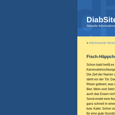
DiabSit
Aktuelle Informatio
«
Interessante Veran
Fisch-Häppch
Schon bald heißt es
Karnevalshochburgen
Die Zeit der Narren
steht vor der Tür. D
Rhein gefeiert, was
Bier, Wein und Sekt 
auch das Essen nic
Sonst endet eine feu
ganz schnell in ei
bzw. Kater. Schon vo
für eine gute Grundl