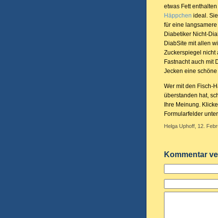
etwas Fett enthalte
Häppchen
ideal. Si
für eine langsamere
Diabetiker Nicht-Dia
DiabSite mit allen 
Zuckerspiegel nicht
Fastnacht auch mit 
Jecken eine schöne 
Wer mit den Fisch-H
überstanden hat, sc
Ihre Meinung. Klicke
Formularfelder unte
Helga Uphoff, 12. Febr
Kommentar ve