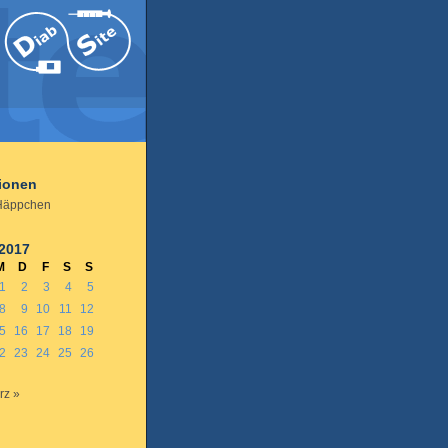
tionen
Häppchen
 2017
M
D
F
S
S
1
2
3
4
5
8
9
10
11
12
5
16
17
18
19
2
23
24
25
26
rz »