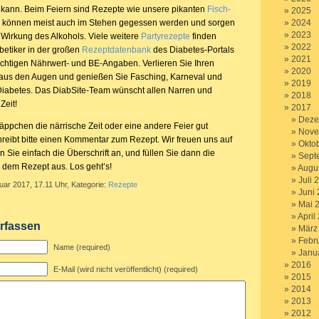
n kann. Beim Feiern sind Rezepte wie unsere pikanten
Fisch-
2025
e können meist auch im Stehen gegessen werden und sorgen
2024
2023
 Wirkung des Alkohols. Viele weitere
Partyrezepte
finden
2022
betiker in der großen
Rezeptdatenbank
des Diabetes-Portals
2021
wichtigen Nährwert- und BE-Angaben. Verlieren Sie Ihren
2020
 aus den Augen und genießen Sie Fasching, Karneval und
2019
Diabetes. Das DiabSite-Team wünscht allen Narren und
2018
Zeit!
2017
Deze
äppchen die närrische Zeit oder eine andere Feier gut
Nove
hreibt bitte einen Kommentar zum Rezept. Wir freuen uns auf
Okto
n Sie einfach die Überschrift an, und füllen Sie dann die
Sept
r dem Rezept aus. Los geht’s!
Augu
Juli 
uar 2017, 17.11 Uhr, Kategorie:
Rezepte
Juni
Mai 
April
rfassen
März
Febr
Name (required)
Janu
2016
E-Mail (wird nicht veröffentlicht) (required)
2015
2014
2013
2012