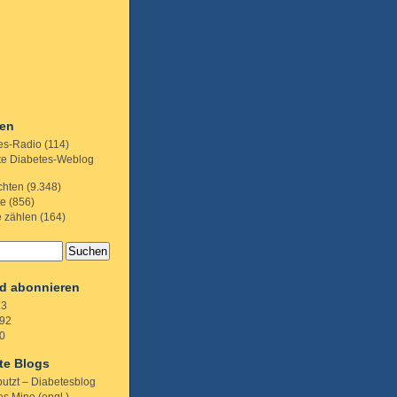
ien
es-Radio
(114)
te Diabetes-Weblog
chten
(9.348)
te
(856)
e zählen
(164)
d abonnieren
.3
92
0
te Blogs
putzt – Diabetesblog