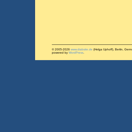
© 2005-2026
www.diabsite.de
(Helga Uphoff), Berlin, Ger
powered by
WordPress
.