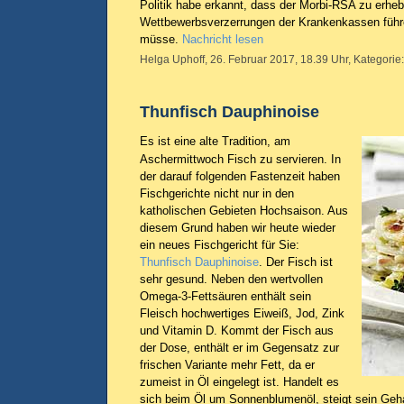
Politik habe erkannt, dass der Morbi-RSA zu erheb
Wettbewerbsverzerrungen der Krankenkassen führe
müsse.
Nachricht lesen
Helga Uphoff, 26. Februar 2017, 18.39 Uhr, Kategorie
Thunfisch Dauphinoise
Es ist eine alte Tradition, am
Aschermittwoch Fisch zu servieren. In
der darauf folgenden Fastenzeit haben
Fischgerichte nicht nur in den
katholischen Gebieten Hochsaison. Aus
diesem Grund haben wir heute wieder
ein neues Fischgericht für Sie:
Thunfisch Dauphinoise
. Der Fisch ist
sehr gesund. Neben den wertvollen
Omega-3-Fettsäuren enthält sein
Fleisch hochwertiges Eiweiß, Jod, Zink
und Vitamin D. Kommt der Fisch aus
der Dose, enthält er im Gegensatz zur
frischen Variante mehr Fett, da er
zumeist in Öl eingelegt ist. Handelt es
sich beim Öl um Sonnenblumenöl, steigt sein Geha