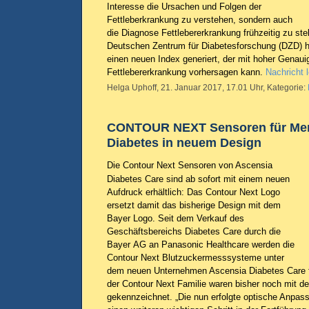
Interesse die Ursachen und Folgen der
Fettleberkrankung zu verstehen, sondern auch
die Diagnose Fettlebererkrankung frühzeitig zu ste
Deutschen Zentrum für Diabetesforschung (DZD) h
einen neuen Index generiert, der mit hoher Genauig
Fettlebererkrankung vorhersagen kann.
Nachricht 
Helga Uphoff, 21. Januar 2017, 17.01 Uhr, Kategorie:
CONTOUR NEXT Sensoren für Me
Diabetes in neuem Design
Die Contour Next Sensoren von Ascensia
Diabetes Care sind ab sofort mit einem neuen
Aufdruck erhältlich: Das Contour Next Logo
ersetzt damit das bisherige Design mit dem
Bayer Logo. Seit dem Verkauf des
Geschäftsbereichs Diabetes Care durch die
Bayer AG an Panasonic Healthcare werden die
Contour Next Blutzuckermesssysteme unter
dem neuen Unternehmen Ascensia Diabetes Care fo
der Contour Next Familie waren bisher noch mit 
gekennzeichnet. „Die nun erfolgte optische Anpas