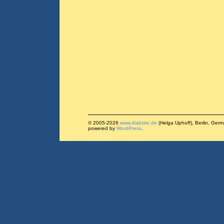
© 2005-2026
www.diabsite.de
(Helga Uphoff), Berlin, Ger
powered by
WordPress
.