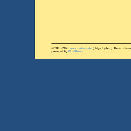
© 2005-2026
www.diabsite.de
(Helga Uphoff), Berlin, Ger
powered by
WordPress
.