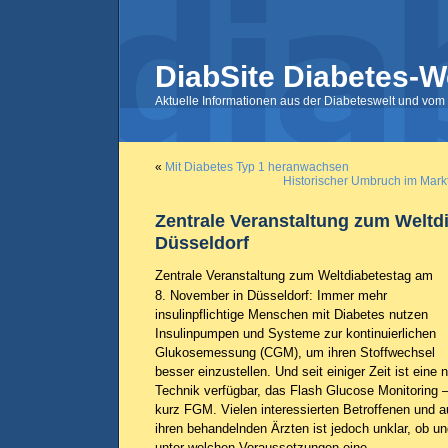
DiabSite Diabetes-W
Aktuelle Informationen aus der Diabeteswelt und vom 
«
Mit Diabetes Typ 1 heranwachsen
Historischer Umbruch im Mark
Zentrale Veranstaltung zum Weltdi
Düsseldorf
Zentrale Veranstaltung zum Weltdiabetestag am
8. November in Düsseldorf: Immer mehr
insulinpflichtige Menschen mit Diabetes nutzen
Insulinpumpen und Systeme zur kontinuierlichen
Glukosemessung (CGM), um ihren Stoffwechsel
besser einzustellen. Und seit einiger Zeit ist eine 
Technik verfügbar, das Flash Glucose Monitoring 
kurz FGM. Vielen interessierten Betroffenen und 
ihren behandelnden Ärzten ist jedoch unklar, ob u
unter welchen Voraussetzungen eine