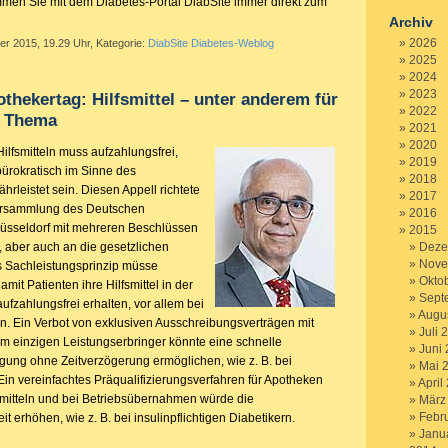
mmen Sie mit dem Diabetes-Portal DiabSite immer direkt zum
Archiv
2026
er 2015, 19.29 Uhr, Kategorie:
DiabSite Diabetes-Weblog
2025
2024
2023
thekertag: Hilfsmittel – unter anderem für
2022
n Thema
2021
2020
ilfsmitteln muss aufzahlungsfrei,
2019
ürokratisch im Sinne des
2018
rleistet sein. Diesen Appell richtete
2017
ersammlung des Deutschen
2016
üsseldorf mit mehreren Beschlüssen
2015
 aber auch an die gesetzlichen
Deze
Nove
 Sachleistungsprinzip müsse
Okto
amit Patienten ihre Hilfsmittel in der
Sept
ufzahlungsfrei erhalten, vor allem bei
Augu
n. Ein Verbot von exklusiven Ausschreibungsverträgen mit
Juli 
m einzigen Leistungserbringer könnte eine schnelle
Juni
ung ohne Zeitverzögerung ermöglichen, wie z. B. bei
Mai 
Ein vereinfachtes Präqualifizierungsverfahren für Apotheken
April
smitteln und bei Betriebsübernahmen würde die
März
Febr
t erhöhen, wie z. B. bei insulinpflichtigen Diabetikern.
Janu