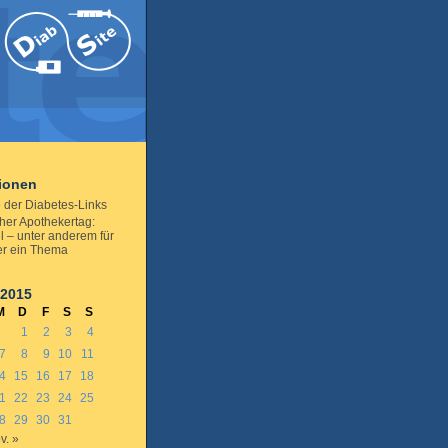
tionen
 der Diabetes-Links
her Apothekertag:
el – unter anderem für
er ein Thema
 2015
M
D
F
S
S
1
2
3
4
7
8
9
10
11
4
15
16
17
18
1
22
23
24
25
8
29
30
31
v. »