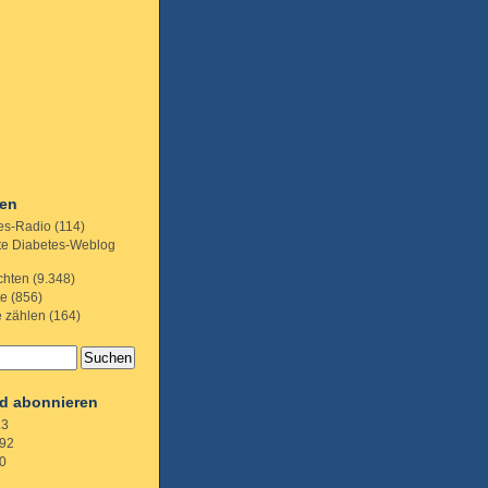
ien
es-Radio
(114)
te Diabetes-Weblog
chten
(9.348)
te
(856)
e zählen
(164)
d abonnieren
.3
92
0