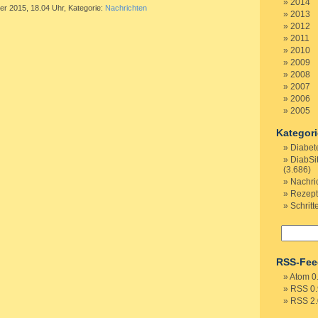
2014
er 2015, 18.04 Uhr, Kategorie:
Nachrichten
2013
2012
2011
2010
2009
2008
2007
2006
2005
Kategor
Diabet
DiabSi
(3.686)
Nachri
Rezep
Schritt
RSS-Fee
Atom 0
RSS 0.
RSS 2.