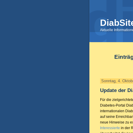
DiabSit
Aktuelle Informatio
Einträ
Sonntag, 4. Oktob
Update der Di
Für die zielgerichte
Diabetes-Portal Dia
internationalen Diab
auf seine Erreichba
neue Hinweise zu ex
Interessierte
in der 