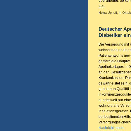
überarbeitet. So ko
Ziel.
Helga Uphoff, 4. Oktob
Deutscher Apo
Diabetiker ei
Die Versorgung mit H
wohnortnah und unb
Patientenwohls gewäh
gestern die Hauptv
Apothekertages in D
an den Gesetzgeber,
Krankenkassen. Das
gewährleistet sein, d
gebotenen Qualität a
Inkontinenzprodukte
bundesweit nur eine
wohnortnahe Versorg
Inhalationsgeräten. 
bei bestimmten Hilf
Versorgungssicherhei
Nachricht lesen