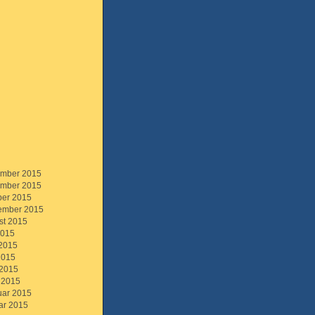
mber 2015
mber 2015
ber 2015
ember 2015
st 2015
2015
 2015
2015
 2015
 2015
uar 2015
ar 2015