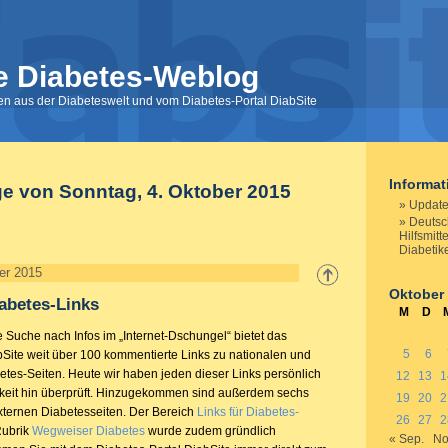
e Diabetes-Weblog
nen aus der Diabeteswelt und vom Diabetes-Portal DiabSite
Informa
ge von Sonntag, 4. Oktober 2015
Update
Deutsc
Hilfsmitt
Diabetik
er 2015
Oktober
abetes-Links
M
D
te Suche nach Infos im „Internet-Dschungel“ bietet das
5
6
bSite weit über 100 kommentierte Links zu nationalen und
etes-Seiten. Heute wir haben jeden dieser Links persönlich
12
13
1
rkeit hin überprüft. Hinzugekommen sind außerdem sechs
19
20
2
ternen Diabetesseiten. Der Bereich
Links für Diabetes-
26
27
2
Rubrik
Wegweiser Diabetes
wurde zudem gründlich
« Sep.
No