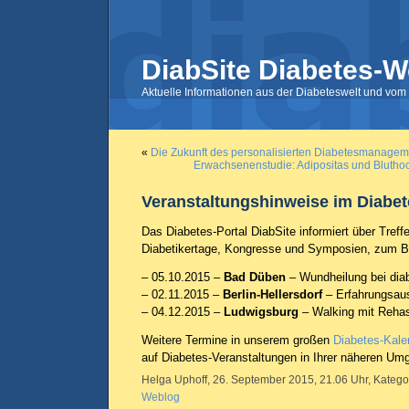
DiabSite Diabetes-W
Aktuelle Informationen aus der Diabeteswelt und vom 
«
Die Zukunft des personalisierten Diabetesmanagem
Erwachsenenstudie: Adipositas und Blutho
Veranstaltungshinweise im Diabe
Das Diabetes-Portal DiabSite informiert über Treff
Diabetikertage, Kongresse und Symposien, zum Be
– 05.10.2015 –
Bad Düben
– Wundheilung bei di
– 02.11.2015 –
Berlin-Hellersdorf
– Erfahrungsau
– 04.12.2015 –
Ludwigsburg
– Walking mit Rehas
Weitere Termine in unserem großen
Diabetes-Kale
auf Diabetes-Veranstaltungen in Ihrer näheren Um
Helga Uphoff, 26. September 2015, 21.06 Uhr, Katego
Weblog