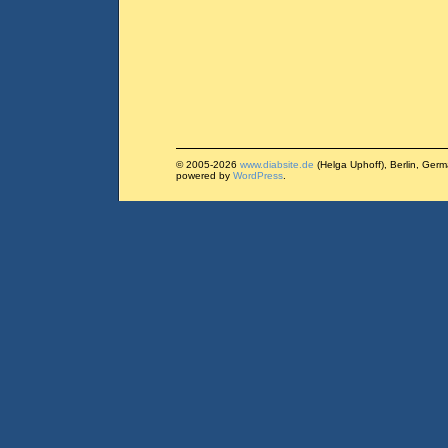
© 2005-2026
www.diabsite.de
(Helga Uphoff), Berlin, Ger
powered by
WordPress
.