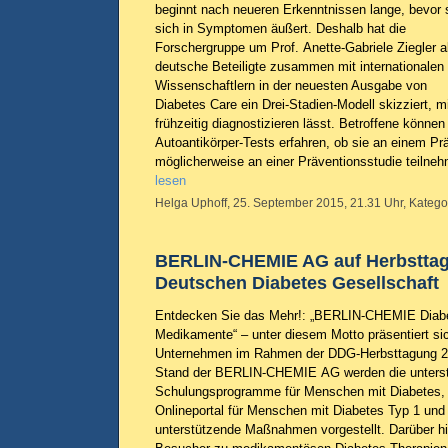
beginnt nach neueren Erkenntnissen lange, bevor 
sich in Symptomen äußert. Deshalb hat die
Forschergruppe um Prof. Anette-Gabriele Ziegler a
deutsche Beteiligte zusammen mit internationalen
Wissenschaftlern in der neuesten Ausgabe von
Diabetes Care ein Drei-Stadien-Modell skizziert, 
frühzeitig diagnostizieren lässt. Betroffene können
Autoantikörper-Tests erfahren, ob sie an einem Pr
möglicherweise an einer Präventionsstudie teiln
lesen
Helga Uphoff, 25. September 2015, 21.31 Uhr, Katego
BERLIN-CHEMIE AG auf Herbsttag
Deutschen Diabetes Gesellschaft
Entdecken Sie das Mehr!: „BERLIN-CHEMIE Diabe
Medikamente“ – unter diesem Motto präsentiert sic
Unternehmen im Rahmen der DDG-Herbsttagung 20
Stand der BERLIN-CHEMIE AG werden die unterst
Schulungsprogramme für Menschen mit Diabetes
Onlineportal für Menschen mit Diabetes Typ 1 und
unterstützende Maßnahmen vorgestellt. Darüber h