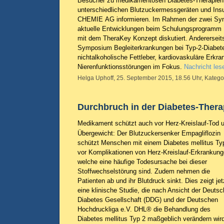
Besucher zu medikamentösen Diabetes-Therapien
unterschiedlichen Blutzuckermessgeräten und Ins
CHEMIE AG informieren. Im Rahmen der zwei Sym
aktuelle Entwicklungen beim Schulungsprogramm
mit dem TheraKey Konzept diskutiert. Andererseit
Symposium Begleiterkrankungen bei Typ-2-Diabete
nichtalkoholische Fettleber, kardiovaskuläre Erkr
Nierenfunktionsstörungen im Fokus.
Nachricht les
Helga Uphoff, 25. September 2015, 18.56 Uhr, Katego
Durchbruch in der Diabetes-Thera
Medikament schützt auch vor Herz-Kreislauf-Tod 
Übergewicht: Der Blutzuckersenker Empagliflozin
schützt Menschen mit einem Diabetes mellitus Ty
vor Komplikationen von Herz-Kreislauf-Erkrankung
welche eine häufige Todesursache bei dieser
Stoffwechselstörung sind. Zudem nehmen die
Patienten ab und ihr Blutdruck sinkt. Dies zeigt jet
eine klinische Studie, die nach Ansicht der Deuts
Diabetes Gesellschaft (DDG) und der Deutschen
Hochdruckliga e.V. DHL® die Behandlung des
Diabetes mellitus Typ 2 maßgeblich verändern wir