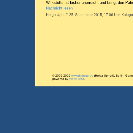
Wirkstoffs ist bisher unerreicht und bringt den Pati
Nachricht lesen
Helga Uphoff, 25. September 2015, 17.06 Uhr, Katego
© 2005-2026
www.diabsite.de
(Helga Uphoff), Berlin, Ger
powered by
WordPress
.