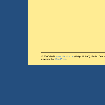
© 2005-2026
www.diabsite.de
(Helga Uphoff), Berlin, Ger
powered by
WordPress
.