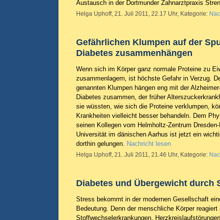
Austausch in der Dortmunder Zahnarztpraxis Stre
Helga Uphoff, 21. Juli 2011, 22.17 Uhr, Kategorie:
Nac
Gefährlichen Klumpen auf der Spur
Diabetes zusammenhängen
Wenn sich im Körper ganz normale Proteine zu E
zusammenlagern, ist höchste Gefahr in Verzug. D
genannten Klumpen hängen eng mit der Alzheimer-
Diabetes zusammen, der früher Alterszuckerkrank
sie wüssten, wie sich die Proteine verklumpen, kö
Krankheiten vielleicht besser behandeln. Dem Phys
seinen Kollegen vom Helmholtz-Zentrum Dresden-
Universität im dänischen Aarhus ist jetzt ein wich
dorthin gelungen.
Nachricht lesen
Helga Uphoff, 21. Juli 2011, 21.46 Uhr, Kategorie:
Nac
Diabetes und Übergewicht durch 
Stress bekommt in der modernen Gesellschaft ein
Bedeutung. Denn der menschliche Körper reagiert 
Stoffwechselerkrankungen, Herzkreislaufstörungen