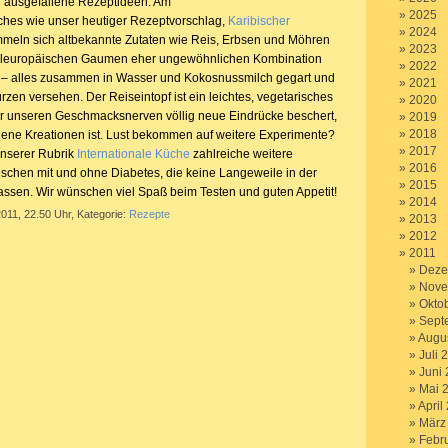
d ausgefallene Rezeptideen. Am
2025
ches wie unser heutiger Rezeptvorschlag,
Karibischer
2024
ummeln sich altbekannte Zutaten wie Reis, Erbsen und Möhren
2023
itteleuropäischen Gaumen eher ungewöhnlichen Kombination
2022
s – alles zusammen in Wasser und Kokosnussmilch gegart und
2021
zen versehen. Der Reiseintopf ist ein leichtes, vegetarisches
2020
nur unseren Geschmacksnerven völlig neue Eindrücke beschert,
2019
2018
igene Kreationen ist. Lust bekommen auf weitere Experimente?
2017
unserer Rubrik
Internationale Küche
zahlreiche weitere
2016
chen mit und ohne Diabetes, die keine Langeweile in der
2015
sen. Wir wünschen viel Spaß beim Testen und guten Appetit!
2014
2011, 22.50 Uhr, Kategorie:
Rezepte
2013
2012
2011
Deze
Nove
Okto
Sept
Augu
Juli 
Juni
Mai 
April
März
Febr