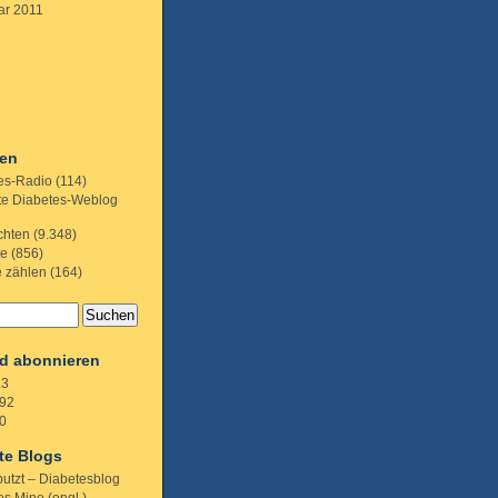
ar 2011
ien
es-Radio
(114)
te Diabetes-Weblog
chten
(9.348)
te
(856)
e zählen
(164)
d abonnieren
.3
92
0
te Blogs
putzt – Diabetesblog