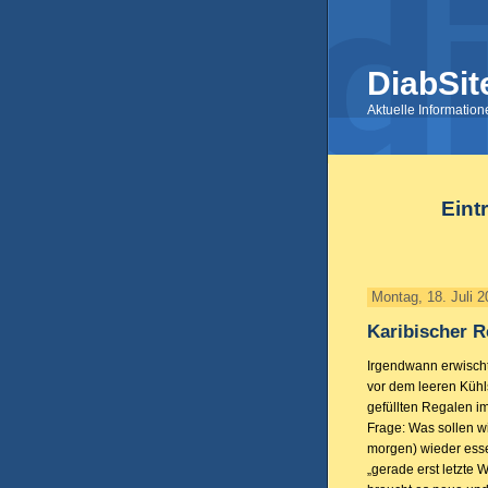
DiabSit
Aktuelle Informatio
Eint
Montag, 18. Juli 2
Karibischer R
Irgendwann erwischt
vor dem leeren Kühl
gefüllten Regalen im
Frage: Was sollen wi
morgen) wieder esse
„gerade erst letzte