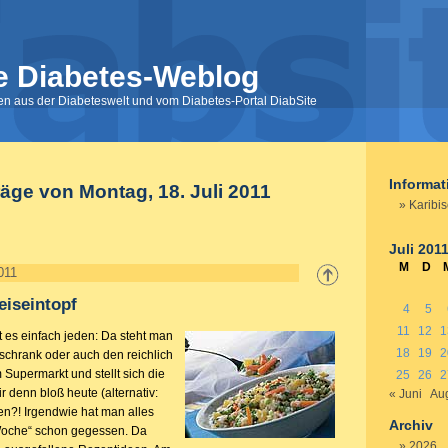
e Diabetes-Weblog
nen aus der Diabeteswelt und vom Diabetes-Portal DiabSite
Informa
räge von Montag, 18. Juli 2011
Karibis
Juli 201
M
D
011
eiseintopf
4
5
11
12
1
 es einfach jeden: Da steht man
18
19
2
schrank oder auch den reichlich
 Supermarkt und stellt sich die
25
26
2
r denn bloß heute (alternativ:
« Juni
Aug
n?! Irgendwie hat man alles
Archiv
 Woche“ schon gegessen. Da
2026