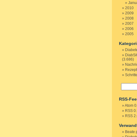
Janu
2010
2009
2008
2007
2006
2005
Kategor
Diabet
DiabSi
(3.686)
Nachri
Rezep
Schritt
RSS-Fee
Atom 0
RSS 0.
RSS 2.
Verwand
Beate 