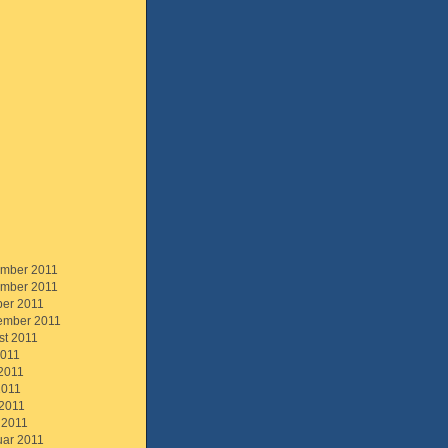
mber 2011
mber 2011
ber 2011
ember 2011
st 2011
2011
 2011
2011
 2011
 2011
uar 2011