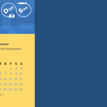
tionen
cher Reiseintopf
1
M
D
F
S
S
1
2
3
6
7
8
9
10
3
14
15
16
17
0
21
22
23
24
7
28
29
30
31
. »