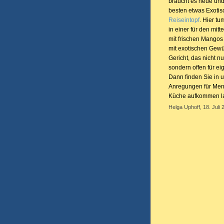
braucht es neue un
besten etwas Exotis
Reiseintopf
. Hier t
in einer für den m
mit frischen Mango
mit exotischen Gewür
Gericht, das nicht 
sondern offen für e
Dann finden Sie in 
Anregungen für Mens
Küche aufkommen las
Helga Uphoff, 18. Juli 