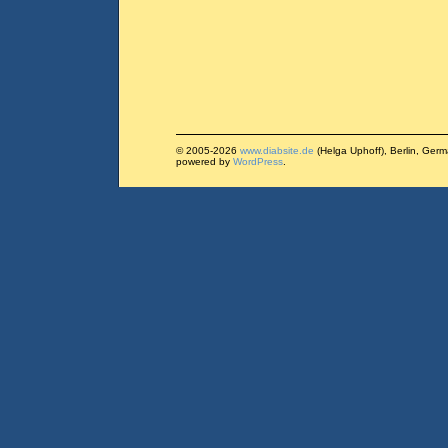
© 2005-2026
www.diabsite.de
(Helga Uphoff), Berlin, Ger
powered by
WordPress
.