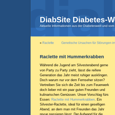
DiabSite Diabetes-W
Aktuelle Informationen aus der Diabeteswelt und vom 
«
Raclette
Genetische Ursachen für Störungen im
Raclette mit Hummerkrabben
Während die Jugend am Silvesterabend gerne
von Party zu Party zieht, lässt die reifere
Generation das Jahr meist ruhiger ausklingen.
Doch warum nur vor dem Fernseher sitzen?
Vertreiben Sie sich die Zeit bis zum Feuerwerk
doch lieber mit ein paar guten Freunden und
kulinarischen Genüssen. Unser Vorschlag fürs
Essen:
Raclette mit Hummerkrabben
. Ein
Silvester-Raclette, ideal für einen geselligen
Abend, an dem man mit Freunden das Jahr
revue passieren lässt. Der Aufwand für die