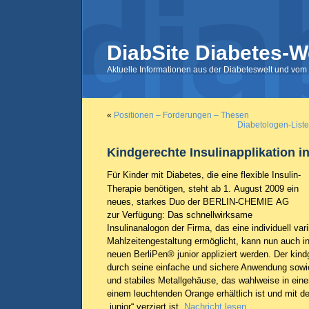
DiabSite Diabetes-W
Aktuelle Informationen aus der Diabeteswelt und vom 
«
Positionen – Forderungen – Thesen
Diabetologen-Liste
Kindgerechte Insulinapplikation i
Für Kinder mit Diabetes, die eine flexible Insulin-
Therapie benötigen, steht ab 1. August 2009 ein
neues, starkes Duo der BERLIN-CHEMIE AG
zur Verfügung: Das schnellwirksame
Insulinanalogon der Firma, das eine individuell var
Mahlzeitengestaltung ermöglicht, kann nun auch i
neuen BerliPen® junior appliziert werden. Der kin
durch seine einfache und sichere Anwendung sowie
und stabiles Metallgehäuse, das wahlweise in ei
einem leuchtenden Orange erhältlich ist und mit 
„junior“ verziert ist.
Nachricht lesen