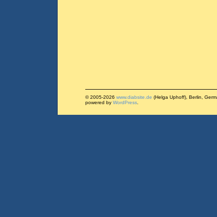
© 2005-2026
www.diabsite.de
(Helga Uphoff), Berlin, Ger
powered by
WordPress
.