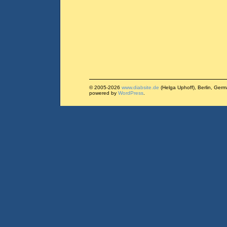
© 2005-2026
www.diabsite.de
(Helga Uphoff), Berlin, Ger
powered by
WordPress
.