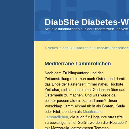
DiabSite Diabetes-W
Aktuelle Informationen aus der Diabeteswelt und vom 
«
Neues in den BE-Tabellen auf DiabSite
Fachzeitschr
Mediterrane Lammröllchen
Nach dem Frühlingsanfang und der
Zeitumstellung rückt nun auch Ostern und damit
das Ende der Fastenzeit immer näher. Höchste
Zeit also, sich schon einmal Gedanken über das
Ostermenü zu machen. Und was würde da
besser passen als ein zartes Lamm? Unser
Vorschlag: Lamm einmal nicht als Braten, Keule
oder Filet, sondern als
Mediterrane
Lammröllchen
, die auch für Ungeübte stressfrei
zu bewältigen sind. Gefüllt werden die „Rouladen“
mit Mozzarella, getrockneten Tomaten,