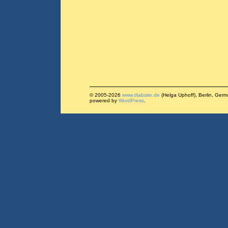
© 2005-2026
www.diabsite.de
(Helga Uphoff), Berlin, Ger
powered by
WordPress
.