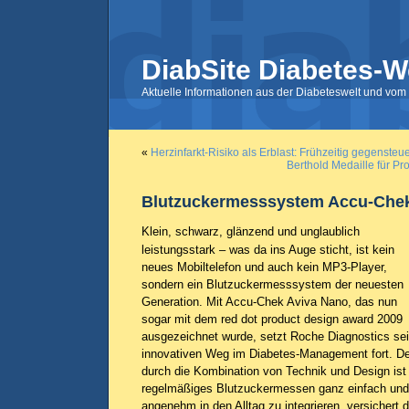
DiabSite Diabetes-W
Aktuelle Informationen aus der Diabeteswelt und vom 
«
Herzinfarkt-Risiko als Erblast: Frühzeitig gegensteue
Berthold Medaille für Pr
Blutzuckermesssystem Accu-Chek
Klein, schwarz, glänzend und unglaublich
leistungsstark – was da ins Auge sticht, ist kein
neues Mobiltelefon und auch kein MP3-Player,
sondern ein Blutzuckermesssystem der neuesten
Generation. Mit Accu-Chek Aviva Nano, das nun
sogar mit dem red dot product design award 2009
ausgezeichnet wurde, setzt Roche Diagnostics se
innovativen Weg im Diabetes-Management fort. D
durch die Kombination von Technik und Design ist
regelmäßiges Blutzuckermessen ganz einfach und
angenehm in den Alltag zu integrieren, versichert 