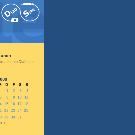
tionen
ernationale Diabetes-
r
2009
M
D
F
S
S
1
2
3
4
7
8
9
10
11
4
15
16
17
18
1
22
23
24
25
8
29
30
31
b. »