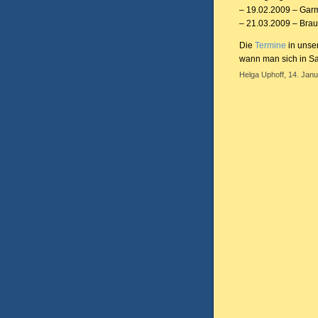
– 19.02.2009 – Gar
– 21.03.2009 – Brau
Die
Termine
in unse
wann man sich in Sac
Helga Uphoff, 14. Janu