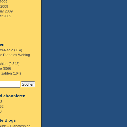
 2009
 2009
uar 2009
ar 2009
ien
es-Radio
(114)
te Diabetes-Weblog
chten
(9.348)
te
(856)
e zählen
(164)
d abonnieren
.3
92
0
te Blogs
putzt – Diabetesblog