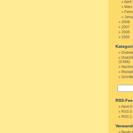
April
März
Febr
Janu
2008
2007
2006
2005
Kategor
Diabet
DiabSi
(3.686)
Nachri
Rezep
Schritt
RSS-Fee
Atom 0
RSS 0.
RSS 2.
Verwand
Beate 