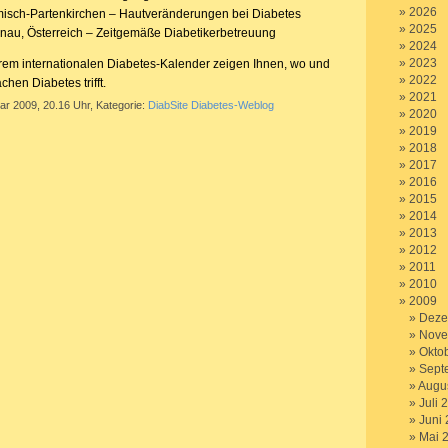
2026
misch-Partenkirchen – Hautveränderungen bei Diabetes
2025
nau, Österreich – Zeitgemäße Diabetikerbetreuung
2024
2023
rem internationalen Diabetes-Kalender zeigen Ihnen, wo und
2022
hen Diabetes trifft.
2021
ar 2009, 20.16 Uhr, Kategorie:
DiabSite Diabetes-Weblog
2020
2019
2018
2017
2016
2015
2014
2013
2012
2011
2010
2009
Deze
Nove
Okto
Sept
Augu
Juli 
Juni
Mai 