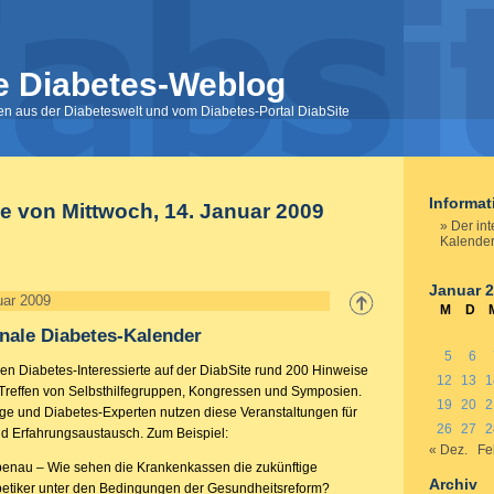
e Diabetes-Weblog
nen aus der Diabeteswelt und vom Diabetes-Portal DiabSite
Informa
ge von Mittwoch, 14. Januar 2009
Der int
Kalende
Januar 
uar 2009
M
D
onale Diabetes-Kalender
5
6
den Diabetes-Interessierte auf der DiabSite rund 200 Hinweise
12
13
1
 Treffen von Selbsthilfegruppen, Kongressen und Symposien.
19
20
2
ige und Diabetes-Experten nutzen diese Veranstaltungen für
26
27
2
nd Erfahrungsaustausch. Zum Beispiel:
« Dez.
Fe
benau – Wie sehen die Krankenkassen die zukünftige
Archiv
betiker unter den Bedingungen der Gesundheitsreform?