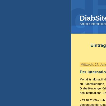
DiabSit
Aktuelle Informatio
Einträ
Mittwoch, 14. Jan
Der internati
Monat für Monat fin
zu Diabetikertagen,
Diabetiker, Angehör
den Informations- u
– 21.01.2009 – Lüb
Versorgung der Dia