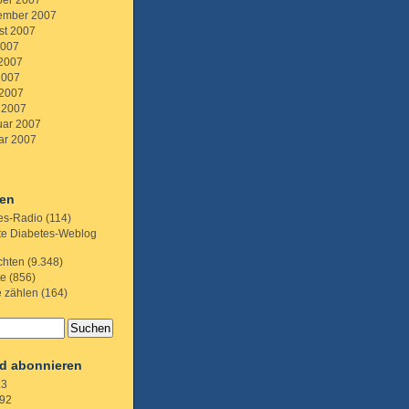
ber 2007
ember 2007
st 2007
2007
 2007
2007
 2007
 2007
uar 2007
ar 2007
ien
es-Radio
(114)
te Diabetes-Weblog
chten
(9.348)
te
(856)
e zählen
(164)
d abonnieren
.3
92