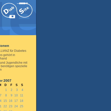
tionen
LLIANZ für Diabetes
s gehört in
nhand
 und Jugendliche mit
 benötigen spezielle
en
r 2007
M
D
F
S
S
1
2
3
4
7
8
9
10
11
4
15
16
17
18
1
22
23
24
25