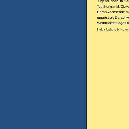
Jugendlichen: In De
Typ 2 erkrankt. Obw
Heranwachsende mit 
umgesetzt. Darauf w
Weltdiabetestages 
Helga Uphoff, 9. Nove