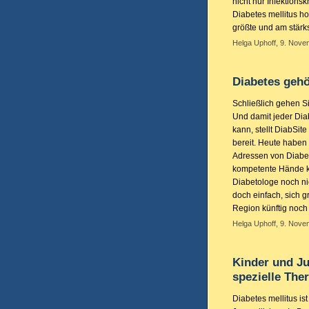
nicht nur Infektion
Diabetes mellitus ho
größte und am stärk
Helga Uphoff, 9. Nove
Diabetes gehö
Schließlich gehen Si
Und damit jeder Dia
kann, stellt DiabSit
bereit. Heute haben
Adressen von Diabete
kompetente Hände ko
Diabetologe noch nic
doch einfach, sich g
Region künftig noch 
Helga Uphoff, 9. Nove
Kinder und Ju
spezielle The
Diabetes mellitus is