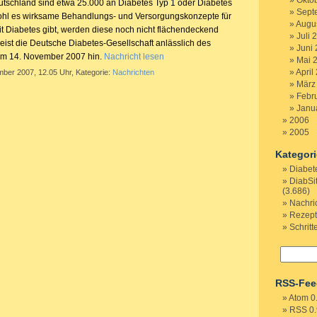
Okto
utschland sind etwa 25.000 an Diabetes Typ 1 oder Diabetes
Sept
ohl es wirksame Behandlungs- und Versorgungskonzepte für
Augu
Diabetes gibt, werden diese noch nicht flächendeckend
Juli 
eist die Deutsche Diabetes-Gesellschaft anlässlich des
Juni
am 14. November 2007 hin.
Nachricht lesen
Mai 
April
mber 2007, 12.05 Uhr, Kategorie:
Nachrichten
März
Febr
Janu
2006
2005
Kategor
Diabet
DiabSi
(3.686)
Nachri
Rezep
Schritt
RSS-Fee
Atom 0
RSS 0.