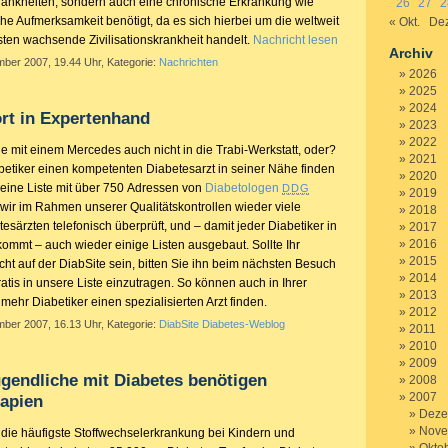
skrankheiten, sondern auch eine chronische Erkrankung wie
26
27
2
he Aufmerksamkeit benötigt, da es sich hierbei um die weltweit
« Okt.
Dez
sten wachsende Zivilisationskrankheit handelt.
Nachricht lesen
Archiv
mber 2007, 19.44 Uhr, Kategorie:
Nachrichten
2026
2025
2024
rt in Expertenhand
2023
2022
e mit einem Mercedes auch nicht in die Trabi-Werkstatt, oder?
2021
betiker einen kompetenten Diabetesarzt in seiner Nähe finden
2020
e eine Liste mit über 750 Adressen von
Diabetologen
DDG
2019
 wir im Rahmen unserer Qualitätskontrollen wieder viele
2018
särzten telefonisch überprüft, und – damit jeder Diabetiker in
2017
2016
mmt – auch wieder einige Listen ausgebaut. Sollte Ihr
2015
ht auf der DiabSite sein, bitten Sie ihn beim nächsten Besuch
2014
ratis in unsere Liste einzutragen. So können auch in Ihrer
2013
mehr Diabetiker einen spezialisierten Arzt finden.
2012
mber 2007, 16.13 Uhr, Kategorie:
DiabSite Diabetes-Weblog
2011
2010
2009
gendliche mit Diabetes benötigen
2008
2007
rapien
Deze
Nove
t die häufigste Stoffwechselerkrankung bei Kindern und