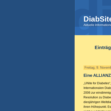
DiabSit
Aktuelle Informatio
Einträg
Freitag, 9. Novem
Eine ALLIANZ 
„UNite for Diabetes
Internationalen Dia
2006 zur einstimmi
Resolution zu Diabet
diesjährigen Weltd
ihren Höhepunkt. Es