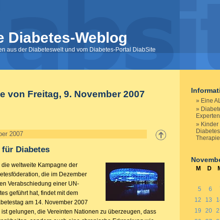
e Diabetes-Weblog
nen aus der Diabeteswelt und vom Diabetes-Portal DiabSite
Informa
e von Freitag, 9. November 2007
Eine A
Diabete
Experte
Kinder
Diabetes
ber 2007
Therapi
für Diabetes
Novembe
“, die weltweite Kampagne der
M
D
betesföderation, die im Dezember
gen Verabschiedung einer UN-
5
6
es geführt hat, findet mit dem
12
13
1
iabetestag am 14. November 2007
19
20
2
 ist gelungen, die Vereinten Nationen zu überzeugen, dass