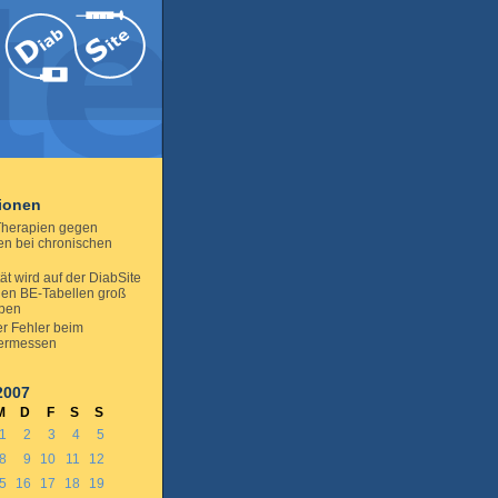
tionen
herapien gegen
nen bei chronischen
tät wird auf der DiabSite
den BE-Tabellen groß
eben
r Fehler beim
kermessen
2007
M
D
F
S
S
1
2
3
4
5
8
9
10
11
12
5
16
17
18
19