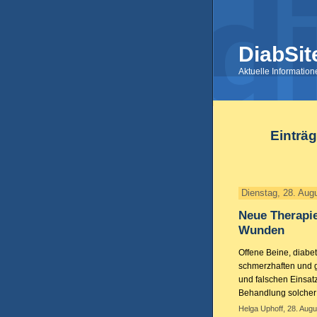
DiabSit
Aktuelle Informatio
Einträg
Dienstag, 28. Aug
Neue Therapie
Wunden
Offene Beine, diab
schmerzhaften und g
und falschen Einsat
Behandlung solcher
Helga Uphoff, 28. Augu