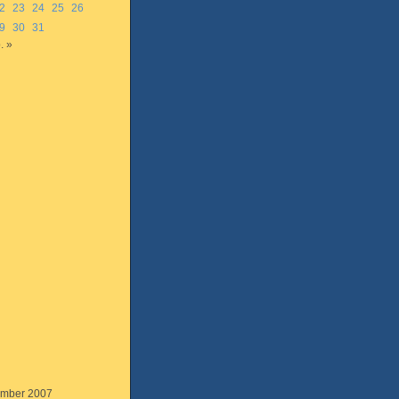
2
23
24
25
26
9
30
31
. »
mber 2007