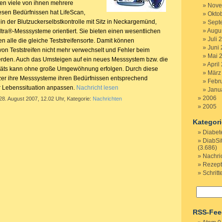
tzen viele von ihnen mehrere
Nove
sen Bedürfnissen hat LifeScan,
Okto
in der Blutzuckerselbstkontrolle mit Sitz in Neckargemünd,
Sept
Augu
ra®-Messsysteme orientiert. Sie bieten einen wesentlichen
Juli 
en alle die gleiche Teststreifensorte. Damit können
Juni
von Teststreifen nicht mehr verwechselt und Fehler beim
Mai 
erden. Auch das Umsteigen auf ein neues Messsystem bzw. die
April
räts kann ohne große Umgewöhnung erfolgen. Durch diese
März
zer ihre Messsysteme ihren Bedürfnissen entsprechend
Febr
r Lebenssituation anpassen.
Nachricht lesen
Janu
2006
28. August 2007, 12.02 Uhr, Kategorie:
Nachrichten
2005
Kategor
Diabet
DiabSi
(3.686)
Nachri
Rezep
Schritt
RSS-Fee