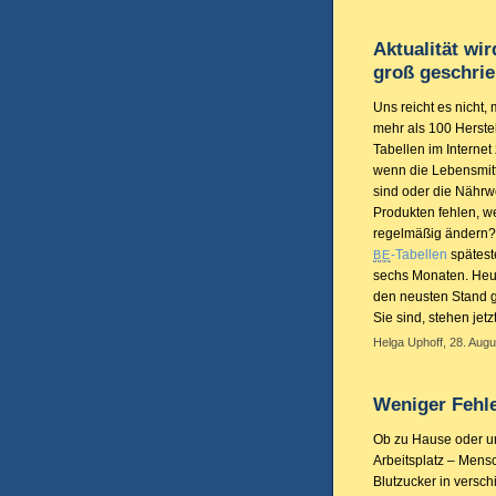
Aktualität wi
groß geschri
Uns reicht es nicht,
mehr als 100 Herste
Tabellen im Internet
wenn die Lebensmit
sind oder die Nähr
Produkten fehlen, we
regelmäßig ändern? 
-Tabellen
spätest
BE
sechs Monaten. Heut
den neusten Stand g
Sie sind, stehen jet
Helga Uphoff, 28. Augu
Weniger Fehl
Ob zu Hause oder u
Arbeitsplatz – Mens
Blutzucker in versc