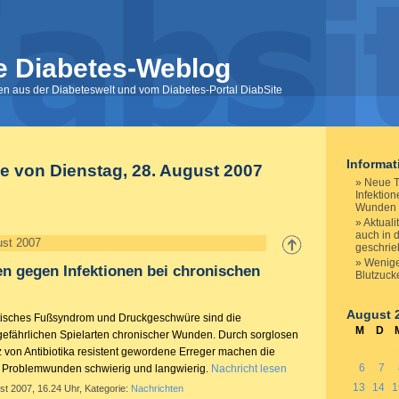
e Diabetes-Weblog
nen aus der Diabeteswelt und vom Diabetes-Portal DiabSite
Informa
e von Dienstag, 28. August 2007
Neue T
Infektio
Wunden
Aktuali
auch in 
ust 2007
geschri
Wenige
n gegen Infektionen bei chronischen
Blutzuc
August 
etisches Fußsyndrom und Druckgeschwüre sind die
M
D
efährlichen Spielarten chronischer Wunden. Durch sorglosen
z von Antibiotika resistent gewordene Erreger machen die
6
7
 Problemwunden schwierig und langwierig.
Nachricht lesen
13
14
1
st 2007, 16.24 Uhr, Kategorie:
Nachrichten