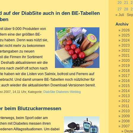
20
21
2
27
28
2
rd auf der DiabSite auch in den BE-Tabellen
« Juli
Sep
eben
Archiv
 mit über 9.000 Produkten von
2026
llern eine der größten BE-
2025
 zu haben. Denn was nützt sie,
2024
2023
tel nicht mehr zu bekommen
2022
wertangaben zu neuen
2021
il die Firmen ihr Sortiment
2020
Deshalb aktualisieren wir die
2019
ens nach zwölf oft schon nach
2018
e haben wir die Listen von Salmix, bofrost und Ferrero auf
2017
ebracht. Und damit unsere BE-Tabellen noch nützlicher für
2016
zt auch wieder die aktualisierten Download-Versionen bereit.
2015
2014
st 2007, 14.11 Uhr, Kategorie:
DiabSite Diabetes-Weblog
2013
2012
2011
er beim Blutzuckermessen
2010
2009
nterwegs, beim Sport oder am
2008
chen mit Diabetes messen ihren
2007
hiedenen Alltagssituationen. Um dabei
Deze