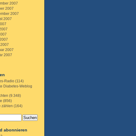
mber 2007
ber 2007
ember 2007
st 2007
2007
 2007
2007
 2007
 2007
uar 2007
ar 2007
ien
es-Radio
(114)
te Diabetes-Weblog
chten
(9.348)
te
(856)
e zählen
(164)
d abonnieren