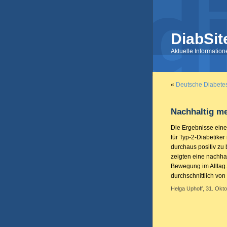
DiabSit
Aktuelle Informatio
«
Deutsche Diabetes
Nachhaltig me
Die Ergebnisse ein
für Typ-2-Diabetiker
durchaus positiv zu
zeigten eine nachha
Bewegung im Alltag. 
durchschnittlich vo
Helga Uphoff, 31. Okto