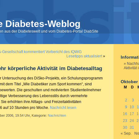
e Diabetes-Weblog
nen aus der Diabeteswelt und vom Diabetes-Portal DiabSite
-Gesellschaft kommentiert Vorbericht des IQWiG
Lesetipps aktualisiert
»
Informa
Nachha
hr körperliche Aktivität im Diabetesalltag
Aktivität
er Untersuchung des DiSko-Projekts, ein Schulungsprogramm
Oktober
 mit dem Titel „Wie Diabetiker zum Sport kommen“, sind
M
D
 bewerten. Die geschulten und motivierten Studienteilnehmer
ltige Verbesserung des Lebensstils durch vermehrte
2
3
Sie erhöhten ihre Alltags- und Freizeitaktivitäten
9
10
1
n 6 auf 10 Stunden pro Woche.
Nachricht lesen
16
17
1
ber 2006, 19.54 Uhr, Kategorie:
Nachrichten
23
24
2
30
31
« Sep.
No