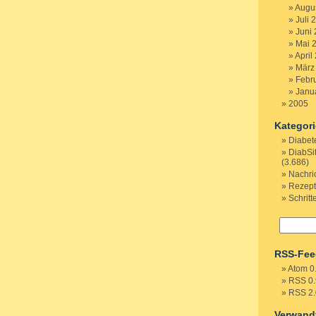
Augu
Juli 
Juni
Mai 
April
März
Febr
Janu
2005
Kategor
Diabet
DiabSi
(3.686)
Nachri
Rezep
Schritt
RSS-Fee
Atom 0
RSS 0.
RSS 2.
Verwand