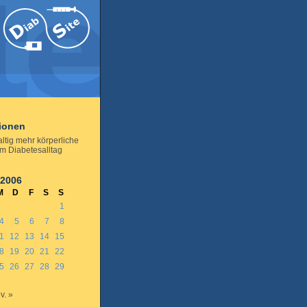
tionen
ltig mehr körperliche
 im Diabetesalltag
 2006
M
D
F
S
S
1
4
5
6
7
8
1
12
13
14
15
8
19
20
21
22
5
26
27
28
29
v. »