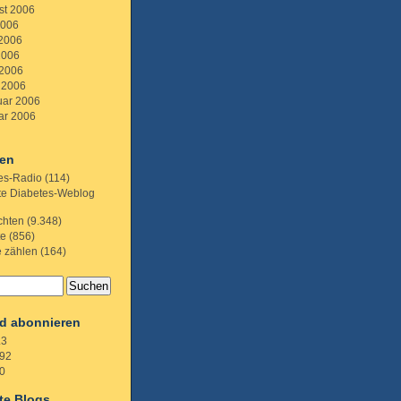
st 2006
2006
 2006
2006
 2006
 2006
uar 2006
ar 2006
ien
es-Radio
(114)
te Diabetes-Weblog
chten
(9.348)
te
(856)
e zählen
(164)
d abonnieren
.3
92
0
te Blogs